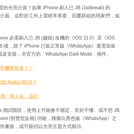
介面？如果 iPhone 刷入已 JB (Jailbreak) 的
改成黑色介面。這對於工作上需經常查看、回覆群組的用家們，或
e 必需刷入已 JB (越獄) 改機的《iOS 11.0》至《iOS
B 後，除了 iPhone 已裝正常版《WhatsApp》還需加裝
及安裝，非官方的「WhatsApp Dark Mode」插件。
el 新手機將登場？！
 Nokia 8810？
繼續採用「美人尖」設計
eta 測試階段，使用上可能會不穩定。至於不懂、或不想 JB
vert (智慧型反相) 功能，模擬出黑色版《WhatsApp》之
》操作畫面，或可能仍以光亮主題方式顯示。