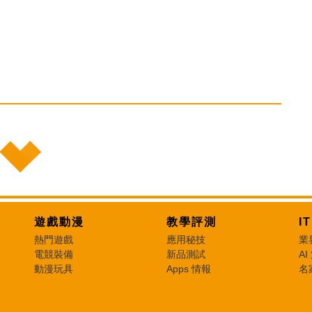
遊戲動漫
教學評測
I
熱門遊戲
應用秘技
業
電競裝備
新品測試
AI
動漫玩具
Apps 情報
名