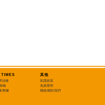
T TIMES
其他
界頭條
私隱政策
 策略
免責聲明
家專欄
聯絡/關於我們