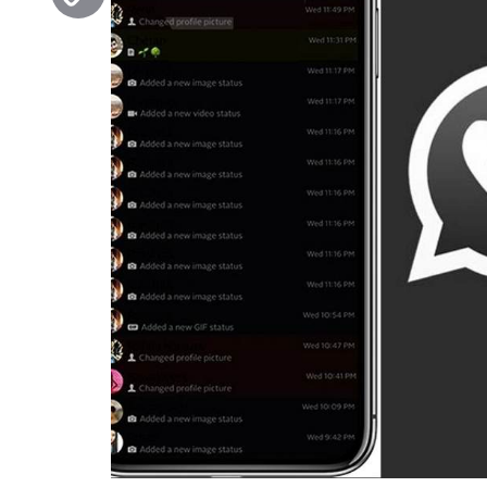
Copy
Link