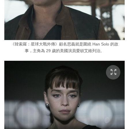
《韓索羅：星球大戰外傳》顧名思義就是圍繞 Han Solo 的故
事，主角為 29 歲的美國演員愛頓艾維列治。