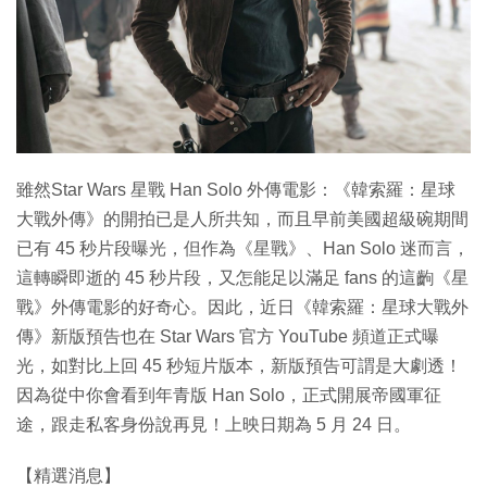
特集
雖然Star Wars 星戰 Han Solo 外傳電影：《韓索羅：星球
大戰外傳》的開拍已是人所共知，而且早前美國超級碗期間
已有 45 秒片段曝光，但作為《星戰》、Han Solo 迷而言，
這轉瞬即逝的 45 秒片段，又怎能足以滿足 fans 的這齣《星
戰》外傳電影的好奇心。因此，近日《韓索羅：星球大戰外
傳》新版預告也在 Star Wars 官方 YouTube 頻道正式曝
光，如對比上回 45 秒短片版本，新版預告可謂是大劇透！
因為從中你會看到年青版 Han Solo，正式開展帝國軍征
途，跟走私客身份說再見！上映日期為 5 月 24 日。
【精選消息】