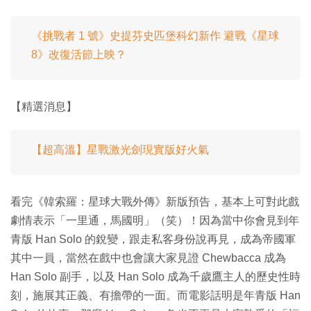
《挑戰者 1 號》史提芬史匹堡科幻新作 避戰《星球
8》改復活節上映？
【精選消息】
【超高溫】星戰激光劍現實版好火氣
看完《韓索羅：星球大戰外傳》新版預告，基本上可對此戲
劇情表示「一里通，馬國明」（笑）！因為當中你會見到年
青版 Han Solo 的銳變，跟走私客身份說再見，成為帝國軍
其中一員，當然在戲中也會讓大家見證 Chewbacca 成為
Han Solo 副手，以及 Han Solo 成為千歲鷹主人的歷史性時
刻，施展其正義、有擔帶的一面。而電影話明是年青版 Han