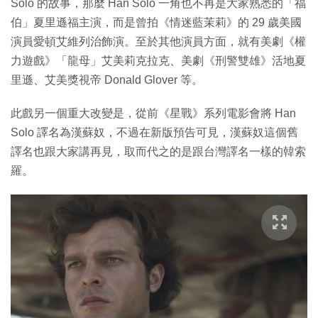
Solo 的故事，那麼 Han Solo 一角也不再是大家熟悉的「福
伯」夏里遜福主演，而是曾拍《情迷藍茉莉》的 29 歲美國
演員愛頓艾維列治飾演。至於其他演員方面，就有美劇《權
力遊戲》「龍母」艾美莉克拉克、美劇《刑警雙雄》活地夏
里遜、艾美獎視帝 Donald Glover 等。
此戲另一個重大改變是，從前《星戰》系列電影會將 Han
Solo 譯名為漢蘇奴，不過在新版預告可見，漢蘇奴這個舊
譯名也跟大家講再見，取而代之的是跟台灣譯名一樣的韓索
羅。