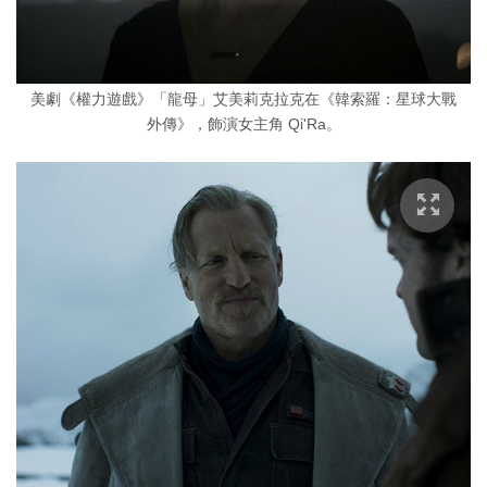
美劇《權力遊戲》「龍母」艾美莉克拉克在《韓索羅：星球大戰
外傳》，飾演女主角 Qi'Ra。