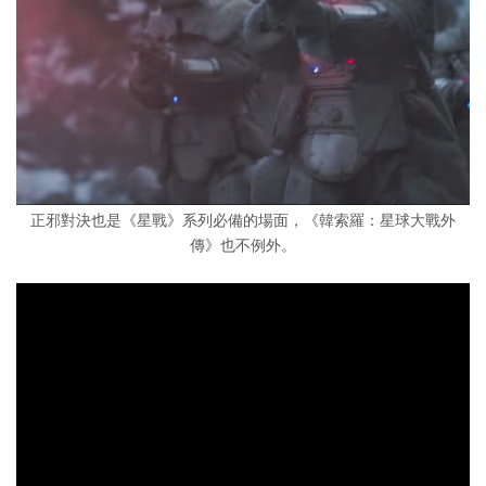
正邪對決也是《星戰》系列必備的場面，《韓索羅：星球大戰外
傳》也不例外。