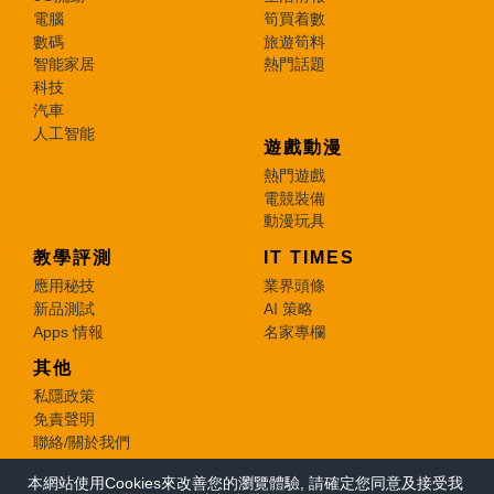
電腦
筍買着數
數碼
旅遊筍料
智能家居
熱門話題
科技
汽車
人工智能
遊戲動漫
熱門遊戲
電競裝備
動漫玩具
教學評測
IT TIMES
應用秘技
業界頭條
新品測試
AI 策略
Apps 情報
名家專欄
其他
私隱政策
免責聲明
聯絡/關於我們
本網站使用Cookies來改善您的瀏覽體驗, 請確定您同意及接受我
© 2026 e-zone. All Rights Reserved.