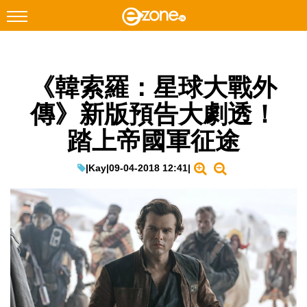
搜尋
《韓索羅：星球大戰外
Facebook
Instagram
傳》新版預告大劇透！
科技焦點
踏上帝國軍征途
網絡生活
遊戲動漫
|
Kay
|
09-04-2018 12:41
|
教學評測
EduTech
IT Times
生成式AI與雲端應用
Enterprise Digital Transformation