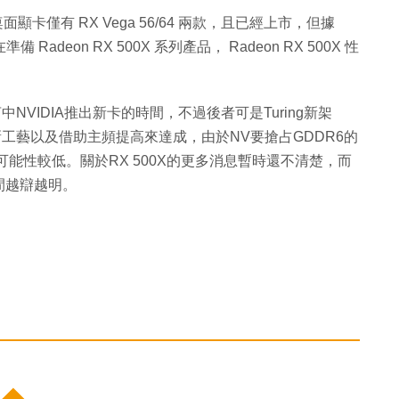
桌面顯卡僅有 RX Vega 56/64 兩款，且已經上市，但據
 Radeon RX 500X 系列產品， Radeon RX 500X 性
中NVIDIA推出新卡的時間，不過後者可是Turing新架
新工藝以及借助主頻提高來達成，由於NV要搶占GDDR6的
能性較低。關於RX 500X的更多消息暫時還不清楚，而
間越辯越明。