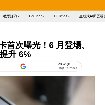
教學評測
EduTech
IT Times
生成式AI與雲端
 顯示卡首次曝光！6 月登場、
提升 6℅
在Google
追蹤《e-zone》