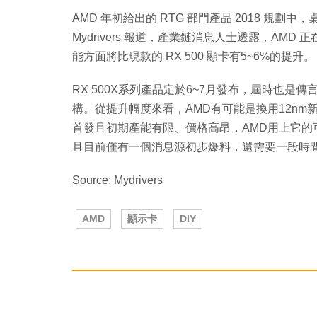
AMD 年初給出的 RTG 部門產品 2018 規劃中，
Mydrivers 報道，產業鏈消息人士透露，AMD 正在準備
能方面將比現款的 RX 500 顯卡有5~6%的提升。
RX 500X系列產品定於6~7月發布，屆時也是傳言
構。從提升幅度來看，AMD有可能是換用12nm
首發且初期產能有限、價格高昂，AMD用上它的可
且目前僅有一個消息源初步爆料，還需要一段時
Source: Mydrivers
AMD
顯示卡
DIY