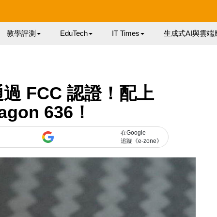
教學評測
EduTech
IT Times
生成式AI與雲端
y 通過 FCC 認證！配上
agon 636！
在Google
追蹤《e-zone》