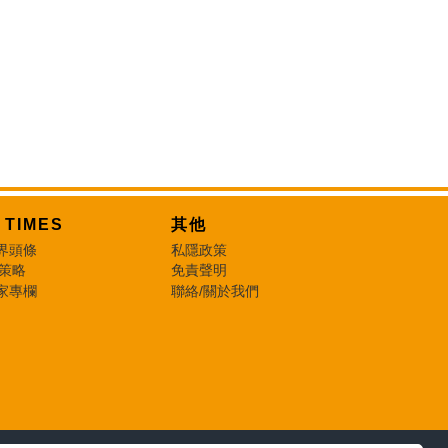
T TIMES
其他
界頭條
私隱政策
 策略
免責聲明
家專欄
聯絡/關於我們