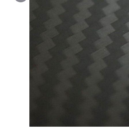
Copy
Link