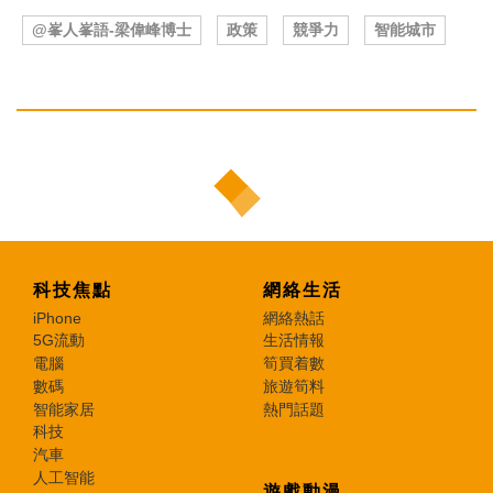
@峯人峯語-梁偉峰博士
政策
競爭力
智能城市
科技焦點
網絡生活
iPhone
網絡熱話
5G流動
生活情報
電腦
筍買着數
數碼
旅遊筍料
智能家居
熱門話題
科技
汽車
人工智能
遊戲動漫