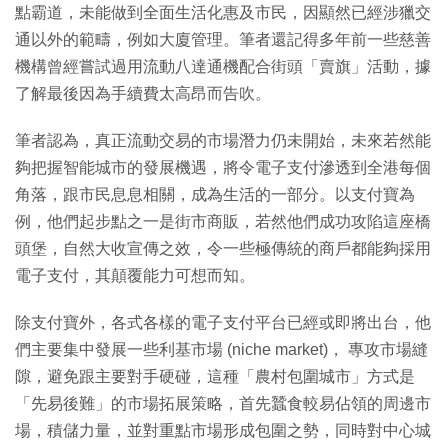
點霸道，未能做到全面生活化惠及市民，因顯然已經涉獵交
通以外的範疇，例如大廈管理。筆者還記得多年前一些慈善
機構曾經嘗試過用流動八達通機配合街頭「賣旗」活動，據
了解最後因為手續費太高昂而告吹。
筆者認為，真正流動交易的市場潛力仍未開始，未來若然能
夠把握智能城市的發展機遇，將令電子支付滲透到全港每個
角落，跟市民息息相關，成為生活的一部分。以支付寶為
例，他們起步點之一是街市商販，若然他們成功攻陷這座橋
頭堡，自然大收宣傳之效，令一些極傳統的商戶都能夠採用
電子支付，其顛覆能力可想而知。
除支付寶外，各式各樣的電子支付平台已經或即將出台，他
們主要集中發展一些利基市場 (niche market)， 專攻市場縫
隙，避免跟主要對手硬碰，這種「農村包圍城市」方式是
「先易後難」的市場拓展策略，首先蠶食較易佔領的周邊市
場，積儲力量，並對重點市場形成包圍之勢，同時對中心城