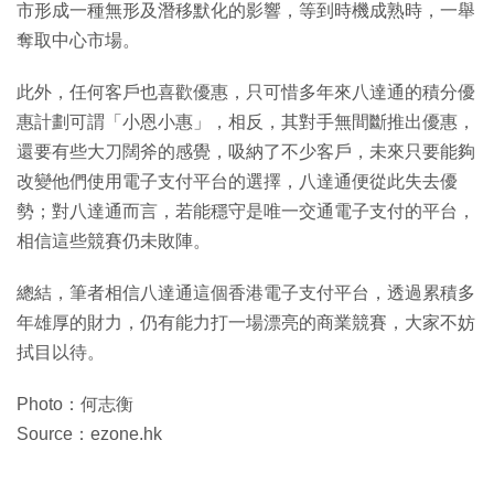
市形成一種無形及潛移默化的影響，等到時機成熟時，一舉
奪取中心市場。
此外，任何客戶也喜歡優惠，只可惜多年來八達通的積分優
惠計劃可謂「小恩小惠」，相反，其對手無間斷推出優惠，
還要有些大刀闊斧的感覺，吸納了不少客戶，未來只要能夠
改變他們使用電子支付平台的選擇，八達通便從此失去優
勢；對八達通而言，若能穩守是唯一交通電子支付的平台，
相信這些競賽仍未敗陣。
總結，筆者相信八達通這個香港電子支付平台，透過累積多
年雄厚的財力，仍有能力打一場漂亮的商業競賽，大家不妨
拭目以待。
Photo：何志衡
Source：ezone.hk