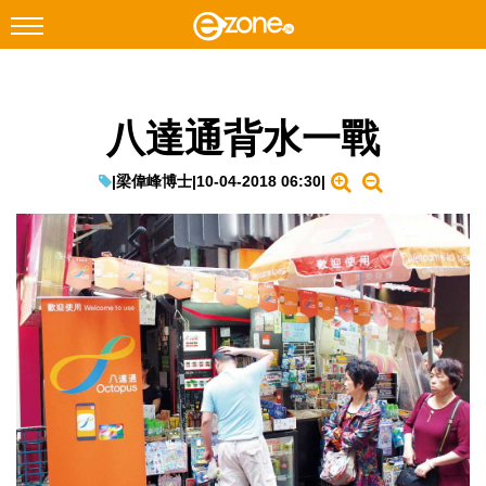
搜尋
八達通背水一戰
Facebook
Instagram
科技焦點
|
梁偉峰博士
|
10-04-2018 06:30
|
網絡生活
遊戲動漫
教學評測
EduTech
IT Times
生成式AI與雲端應用
Enterprise Digital Transformation