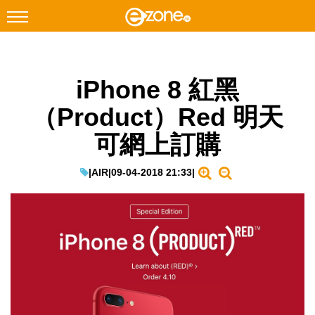
搜尋
iPhone 8 紅黑
Facebook
Instagram
（Product）Red 明天
科技焦點
可網上訂購
網絡生活
遊戲動漫
|
AIR
|
09-04-2018 21:33
|
教學評測
EduTech
IT Times
生成式AI與雲端應用
Enterprise Digital Transformation