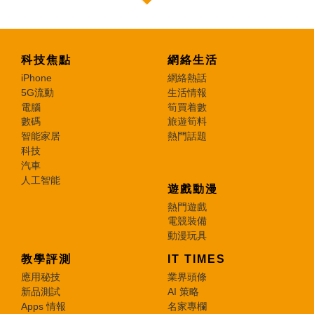
科技焦點
網絡生活
iPhone
網絡熱話
5G流動
生活情報
電腦
筍買着數
數碼
旅遊筍料
智能家居
熱門話題
科技
汽車
人工智能
遊戲動漫
熱門遊戲
電競裝備
動漫玩具
教學評測
IT TIMES
應用秘技
業界頭條
新品測試
AI 策略
Apps 情報
名家專欄