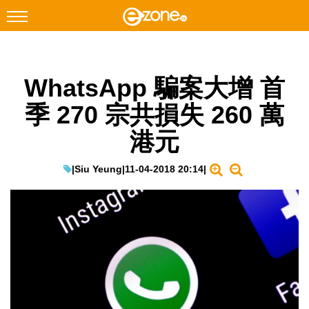
搜尋
WhatsApp 騙案大增 首
Facebook
Instagram
季 270 宗共損失 260 萬
科技焦點
港元
網絡生活
遊戲動漫
|
Siu Yeung
|
11-04-2018 20:14
|
教學評測
EduTech
IT Times
生成式AI與雲端應用
Enterprise Digital Transformation