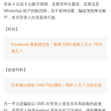
容為 4 位或 6 位數字號碼，並要求作出覆述。其實這是
WhatsApp 賬戶的驗證碼，若不留神回覆，騙徒便能奪去帳
戶，冒充受害人向其親友行篇。
【科技】
Facebook 遭集體控告！索償 5500 億每人可分 7800
港元？
【旅遊筍料】
日本修法徵收 1000 円出國稅！明年 1 月 7 日起生效
另一手法是騙徒以 SMS 向受害人發送含木馬病毒的超連
結，若受害人使用Android 系統並按下該連結，便有機會被