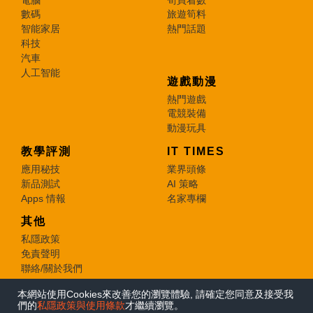
數碼
旅遊筍料
智能家居
熱門話題
科技
汽車
人工智能
遊戲動漫
熱門遊戲
電競裝備
動漫玩具
教學評測
IT TIMES
應用秘技
業界頭條
新品測試
AI 策略
Apps 情報
名家專欄
其他
私隱政策
免責聲明
聯絡/關於我們
本網站使用Cookies來改善您的瀏覽體驗, 請確定您同意及接受我
© 2026 e-zone. All Rights Reserved.
們的
私隱政策與使用條款
才繼續瀏覽。