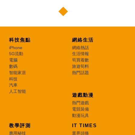
科技焦點
網絡生活
iPhone
網絡熱話
5G流動
生活情報
電腦
筍買着數
數碼
旅遊筍料
智能家居
熱門話題
科技
汽車
人工智能
遊戲動漫
熱門遊戲
電競裝備
動漫玩具
教學評測
IT TIMES
應用秘技
業界頭條