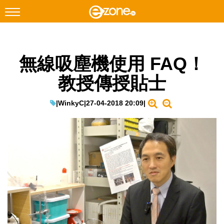
搜尋
無線吸塵機使用 FAQ！
Facebook
Instagram
教授傳授貼士
科技焦點
網絡生活
|
WinkyC
|
27-04-2018 20:09
|
遊戲動漫
教學評測
EduTech
IT Times
生成式AI與雲端應用
Enterprise Digital Transformation