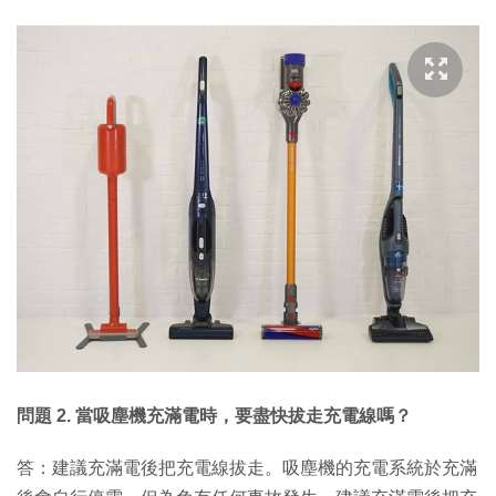
問題 2. 當吸塵機充滿電時，要盡快拔走充電線嗎？
答：建議充滿電後把充電線拔走。吸塵機的充電系統於充滿