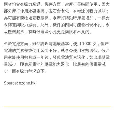
兩者均會令吸力衰退。機件方面，當摩打長時間使用，因大
部分摩打使用永磁電機，磁石會老化，令轉速與吸力減弱；
亦可能有髒物堵塞吸塵機，令摩打轉動時摩擦增加，一樣會
令轉速與吸力減弱。此外，機件的四周可能會出現小孔，令
吸塵機漏風，有時候這些小孔更是肉眼看不見的。
至於電池方面，雖然說鋰電池最基本可使用 1000 次，但若
電池的質素差或使用習慣不好，就會令使用次數減低。假若
用家於使用數月或一年後，發現電池質素退化，如出現儲電
量減少，即表示電池的供電能力退化，比最初的供電量減
少，而令吸力每況愈下。
Source: ezone.hk