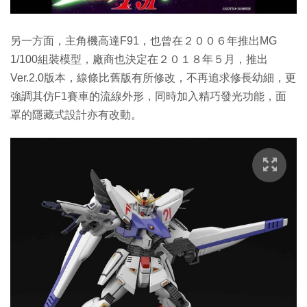
另一方面，主角機高達F91，也曾在２００６年推出MG
1/100組裝模型，廠商也決定在２０１８年５月，推出
Ver.2.0版本，線條比舊版有所修改，不再追求修長幼細，更
強調其仿F1賽車的流線外形，同時加入精巧發光功能，面
罩的隱藏式設計亦有改動。