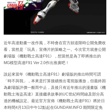
特集
近年高達動畫一改作風，不時會在官方頻道限時公開免費收
看，當然是「玩具」宣傳片的策略之一。今次官方就會公開
劇場版《機動戰士高達F91》，想當然是為了即將推出的
MG模型高達F91 Ver 2.0作出推廣吧！
說起來當年《機動戰士高達F91》劇場版的推出時間可謂
「時不與我」，本來是打算接續推出電視版播放，但最終因
為劇場版評價一般而中止，及後只有近年推出的漫畫版《機
動戰士海盜高達》直接繼承故事的UC世紀時間線及部分高
達的機械設定。最近官方宣佈《機動戰士高達F91》將於日
本時間4月13日中午12點起在GUNDAM.INFO 期間限定免