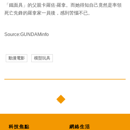
「鐵面具」的父親卡羅佐‧羅拿。而她得知自己竟然是率領
死亡先鋒的羅拿家一員後，感到苦惱不已。
Source:GUNDAMinfo
動漫電影
模型玩具
科技焦點
網絡生活