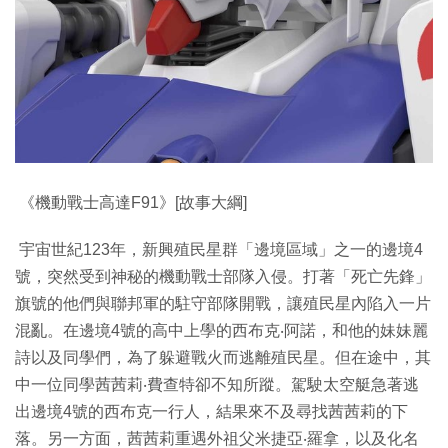
《機動戰士高達F91》[故事大綱]
宇宙世紀123年，新興殖民星群「邊境區域」之一的邊境4
號，突然受到神秘的機動戰士部隊入侵。打著「死亡先鋒」
旗號的他們與聯邦軍的駐守部隊開戰，讓殖民星內陷入一片
混亂。在邊境4號的高中上學的西布克‧阿諾，和他的妹妹麗
詩以及同學們，為了躲避戰火而逃離殖民星。但在途中，其
中一位同學茜茜莉‧費查特卻不知所蹤。駕駛太空艇急著逃
出邊境4號的西布克一行人，結果來不及尋找茜茜莉的下
落。另一方面，茜茜莉重遇外祖父米捷亞‧羅拿，以及化名