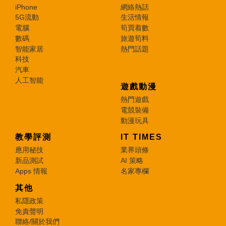
iPhone
網絡熱話
5G流動
生活情報
電腦
筍買着數
數碼
旅遊筍料
智能家居
熱門話題
科技
汽車
人工智能
遊戲動漫
熱門遊戲
電競裝備
動漫玩具
教學評測
IT TIMES
應用秘技
業界頭條
新品測試
AI 策略
Apps 情報
名家專欄
其他
私隱政策
免責聲明
聯絡/關於我們