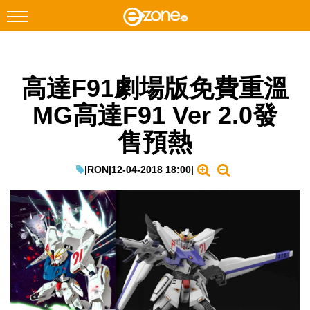
搜尋
高達F91劇場版免費重溫
Facebook
Instagram
MG高達F91 Ver 2.0發
科技焦點
售預熱
網絡生活
遊戲動漫
|
RON
|
12-04-2018 18:00
|
教學評測
EduTech
IT Times
生成式AI與雲端應用
Enterprise Digital Transformation