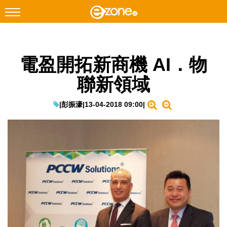
搜尋
電盈開拓新商機 AI．物
Facebook
Instagram
聯新領域
科技焦點
網絡生活
|
彭振濠
|
13-04-2018 09:00
|
遊戲動漫
教學評測
EduTech
IT Times
生成式AI與雲端應用
Enterprise Digital Transformation