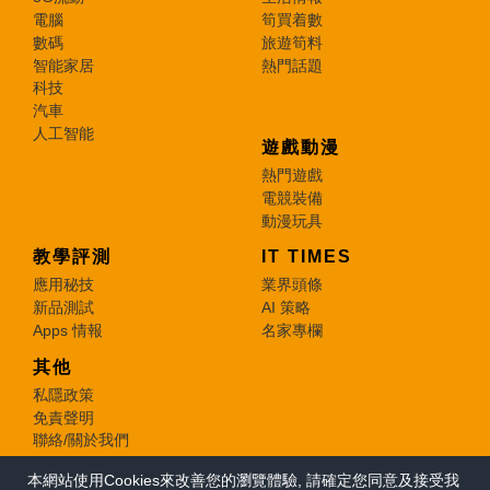
電腦
筍買着數
數碼
旅遊筍料
智能家居
熱門話題
科技
汽車
人工智能
遊戲動漫
熱門遊戲
電競裝備
動漫玩具
教學評測
IT TIMES
應用秘技
業界頭條
新品測試
AI 策略
Apps 情報
名家專欄
其他
私隱政策
免責聲明
聯絡/關於我們
本網站使用Cookies來改善您的瀏覽體驗, 請確定您同意及接受我
© 2026 e-zone. All Rights Reserved.