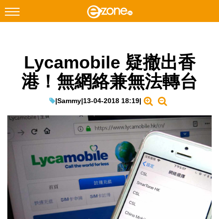
搜尋
Lycamobile 疑撤出香
Facebook
Instagram
港！無網絡兼無法轉台
科技焦點
網絡生活
|
Sammy
|
13-04-2018 18:19
|
遊戲動漫
教學評測
EduTech
IT Times
生成式AI與雲端應用
Enterprise Digital Transformation