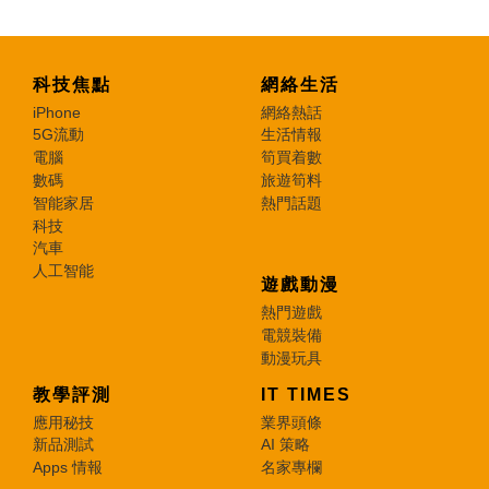
科技焦點
網絡生活
iPhone
網絡熱話
5G流動
生活情報
電腦
筍買着數
數碼
旅遊筍料
智能家居
熱門話題
科技
汽車
人工智能
遊戲動漫
熱門遊戲
電競裝備
動漫玩具
教學評測
IT TIMES
應用秘技
業界頭條
新品測試
AI 策略
Apps 情報
名家專欄