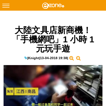
搜尋
大陸文具店新商機！
Facebook
Instagram
「手機網吧」1 小時 1
科技焦點
元玩手遊
網絡生活
遊戲動漫
|
Knight
|
13-04-2018 19:38
|
教學評測
EduTech
IT Times
生成式AI與雲端應用
Enterprise Digital Transformation