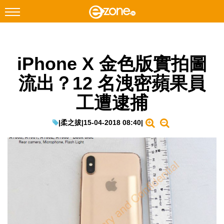
搜尋
iPhone X 金色版實拍圖
Facebook
Instagram
流出？12 名洩密蘋果員
科技焦點
工遭逮捕
網絡生活
遊戲動漫
|
柔之拔
|
15-04-2018 08:40
|
教學評測
EduTech
IT Times
生成式AI與雲端應用
Enterprise Digital Transformation