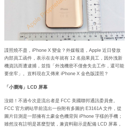
特集
諜照燒不盡，iPhone X 變金？外媒報道，Apple 近日發放
內部員工函件，表示在去年就有 12 名蘋果員工，因外洩新
機資訊而遭逮捕，並指「外洩機密不僅會失去工作，還可能
要坐牢」。豈料現在又傳來 iPhone X 金色版諜照？
「小瀏海」LCD 屏幕
沒錯！不過今次是流出者是 FCC 美國聯邦通訊委員會。
FCC 官方網站早前流出一份附有多圖的 E3161A 文件，從
圖片目測是一部擁有土豪金色機背與 iPhone 字樣的手機；
雖然沒有註明是甚麼型號，兼資料顯示是配備 LCD 屏幕，