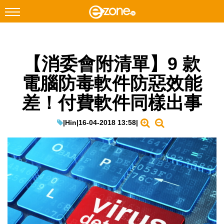
搜尋
【消委會附清單】9 款
Facebook
Instagram
電腦防毒軟件防惡效能
科技焦點
差！付費軟件同樣出事
網絡生活
遊戲動漫
|
Hin
|
16-04-2018 13:58
|
教學評測
EduTech
IT Times
生成式AI與雲端應用
Enterprise Digital Transformation