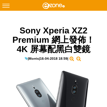
搜尋
Sony Xperia XZ2
Facebook
Instagram
Premium 網上發佈！
科技焦點
4K 屏幕配黑白雙鏡
網絡生活
遊戲動漫
|
Morris
|
16-04-2018 18:59
|
教學評測
EduTech
IT Times
生成式AI與雲端應用
Enterprise Digital Transformation