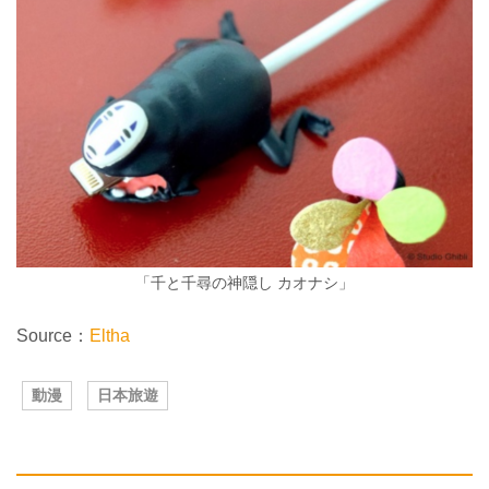
「千と千尋の神隠し カオナシ」
Source：
Eltha
動漫
日本旅遊