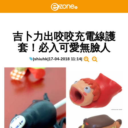
吉卜力出咬咬充電線護
套！必入可愛無臉人
|
shiuhk
|
17-04-2018 11:14
|