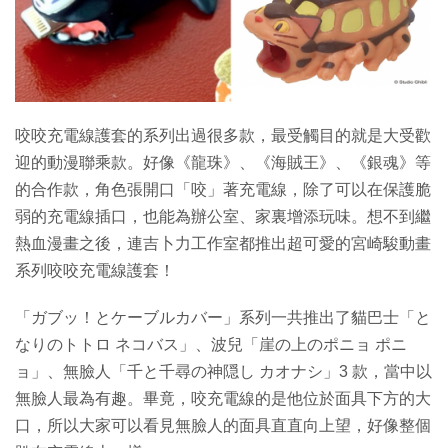
咬咬充電線護套的系列出過很多款，最受觸目的就是大受歡
迎的動漫聯乘款。好像《龍珠》、《海賊王》、《銀魂》等
的合作款，角色張開口「咬」著充電線，除了可以在保護脆
弱的充電線插口，也能為辦公室、家裏增添玩味。想不到繼
熱血漫畫之後，連吉卜力工作室都推出超可愛的宮崎駿動畫
系列咬咬充電線護套！
「ガブッ！とケーブルカバー」系列一共推出了貓巴士「と
なりのトトロ ネコバス」、波兒「崖の上のポニョ ポニ
ョ」、無臉人「千と千尋の神隠し カオナシ」3 款，當中以
無臉人最為有趣。畢竟，咬充電線的是他位於面具下方的大
口，所以大家可以看見無臉人的面具直直向上望，好像整個