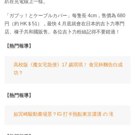
趴在充電線上一樣。
「ガブッ！とケーブルカバー」每隻長 4cm，售價為 680
円（約 HK＄51），最快 4 月底就會在日本的吉卜力專門
店、橡子共和國販售。各位吉卜力粉絲記得不要錯過！
【熱門報導】
高校版《魔女宅急便》17 歲琪琪！ 食完杯麵告白成
功？
【熱門報導】
如宮崎駿動畫場景？IG 打卡熱點東京濃溝 の 滝