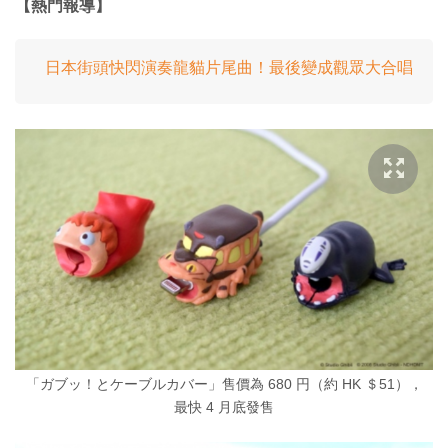
【熱門報導】
日本街頭快閃演奏龍貓片尾曲！最後變成觀眾大合唱
「ガブッ！とケーブルカバー」售價為 680 円（約 HK ＄51），
最快 4 月底發售