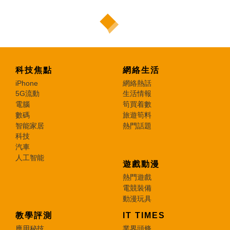
科技焦點
網絡生活
iPhone
網絡熱話
5G流動
生活情報
電腦
筍買着數
數碼
旅遊筍料
智能家居
熱門話題
科技
汽車
人工智能
遊戲動漫
熱門遊戲
電競裝備
動漫玩具
教學評測
IT TIMES
應用秘技
業界頭條