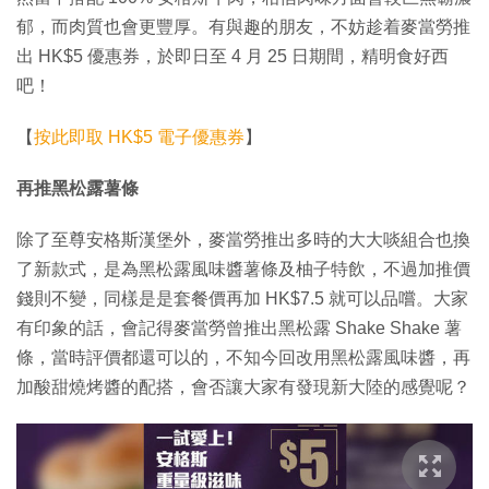
郁，而肉質也會更豐厚。有與趣的朋友，不妨趁着麥當勞推
出 HK$5 優惠券，於即日至 4 月 25 日期間，精明食好西
吧！
【
按此即取 HK$5 電子優惠券
】
再推黑松露薯條
除了至尊安格斯漢堡外，麥當勞推出多時的大大啖組合也換
了新款式，是為黑松露風味醬薯條及柚子特飲，不過加推價
錢則不變，同樣是是套餐價再加 HK$7.5 就可以品嚐。大家
有印象的話，會記得麥當勞曾推出黑松露 Shake Shake 薯
條，當時評價都還可以的，不知今回改用黑松露風味醬，再
加酸甜燒烤醬的配搭，會否讓大家有發現新大陸的感覺呢？