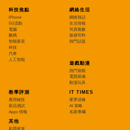
科技焦點
網絡生活
iPhone
網絡熱話
5G流動
生活情報
電腦
筍買着數
數碼
旅遊筍料
智能家居
熱門話題
科技
汽車
人工智能
遊戲動漫
熱門遊戲
電競裝備
動漫玩具
教學評測
IT TIMES
應用秘技
業界頭條
新品測試
AI 策略
Apps 情報
名家專欄
其他
私隱政策