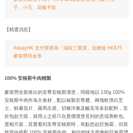
子．小玉．花輪卡款
【精選消息】
AlipayHK 支付寶香港「滋味三重賞」送總值 HK$75
麥當勞現金券
100% 安格斯牛肉精製
麥當勞全新推出的至尊安格斯漢堡，同樣地以 130g 100%
安格斯牛肉作為主食材，配以秘製至尊醬、兩塊軟滑白芝
士、鮮蕃茄片、羅馬生菜、切條洋蔥及酸瓜等多款配料，至
於包款方面，就用上之前只在貴價漢堡見到的意或香軟包。
賣相方面，其實看到至尊安格斯時，有點想起巨無霸，但當
然當中搭配 100% 安格斯牛肉，相信肉味方面會較巨無霸濃