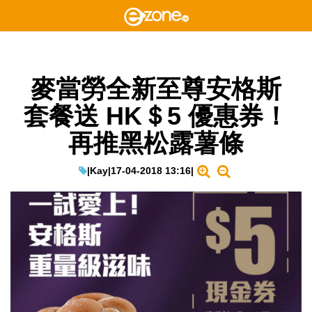
麥當勞全新至尊安格斯
套餐送 HK＄5 優惠券！
再推黑松露薯條
|
Kay
|
17-04-2018 13:16
|