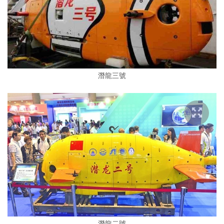
潛龍三號
潛龍二號