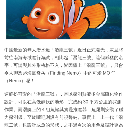
特集
中國最新的無人潛水艇「潛龍三號」近日正式曝光，兼且將
前往南海海域進行海試，相比起「潛龍三號」這個威猛的名
字，可謂與其外形格格不入，皆因望上「潛龍三號」，只會
令人聯想起海底奇兵（Finding Nemo）中的可愛 MO 仔
（Nemo）呢！
這艘扮可愛的「潛龍三號」，是以探測熱液多金屬硫化物作
設計，可以在高低超伏的地形，完成約 30 平方公里的探測
作業。而潛艇上的 4 組魚鰭其實是推進器、魚尾則安裝了磁
力探測儀，至於嘴吧則設有前視聲納。事實上，上一代「潛
龍二號」也設計成魚的形狀，之不過今次的用色及設計更為