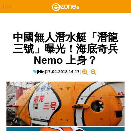
搜尋
中國無人潛水艇「潛龍
Facebook
Instagram
三號」曝光！海底奇兵
科技焦點
Nemo 上身？
網絡生活
遊戲動漫
|
Hin
|
17-04-2018 14:17
|
教學評測
EduTech
IT Times
生成式AI與雲端應用
Enterprise Digital Transformation