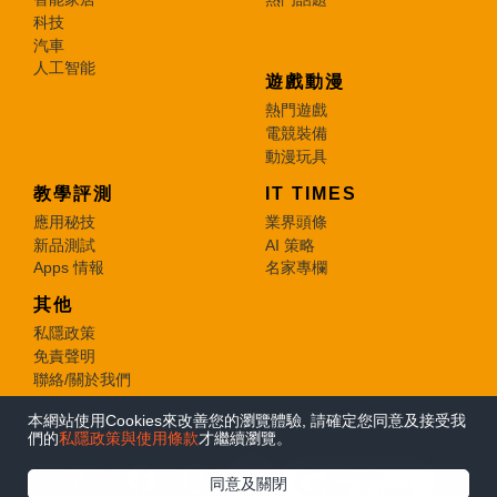
科技
汽車
人工智能
遊戲動漫
熱門遊戲
電競裝備
動漫玩具
教學評測
IT TIMES
應用秘技
業界頭條
新品測試
AI 策略
Apps 情報
名家專欄
其他
私隱政策
免責聲明
聯絡/關於我們
本網站使用Cookies來改善您的瀏覽體驗, 請確定您同意及接受我
© 2026 e-zone. All Rights Reserved.
們的
私隱政策與使用條款
才繼續瀏覽。
在Google
同意及關閉
追蹤《e-zone》