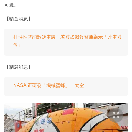
可愛。
【精選消息】
杜拜推智能數碼車牌！若被盜識報警兼顯示「此車被
偷」
【精選消息】
NASA 正研發「機械蜜蜂」上太空