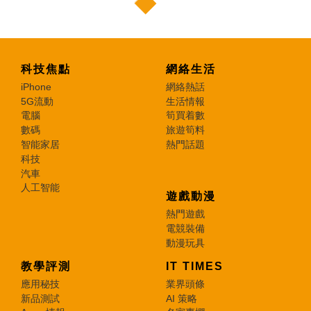
科技焦點
網絡生活
iPhone
網絡熱話
5G流動
生活情報
電腦
筍買着數
數碼
旅遊筍料
智能家居
熱門話題
科技
汽車
人工智能
遊戲動漫
熱門遊戲
電競裝備
動漫玩具
教學評測
IT TIMES
應用秘技
業界頭條
新品測試
AI 策略