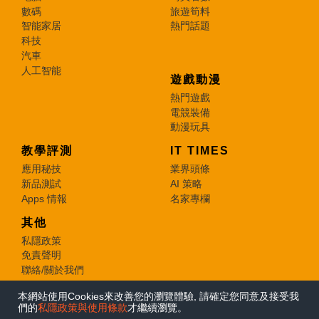
數碼
旅遊筍料
智能家居
熱門話題
科技
汽車
人工智能
遊戲動漫
熱門遊戲
電競裝備
動漫玩具
教學評測
IT TIMES
應用秘技
業界頭條
新品測試
AI 策略
Apps 情報
名家專欄
其他
私隱政策
免責聲明
聯絡/關於我們
本網站使用Cookies來改善您的瀏覽體驗, 請確定您同意及接受我
© 2026 e-zone. All Rights Reserved.
們的
私隱政策與使用條款
才繼續瀏覽。