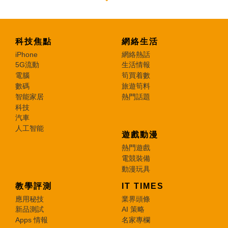
科技焦點
網絡生活
iPhone
網絡熱話
5G流動
生活情報
電腦
筍買着數
數碼
旅遊筍料
智能家居
熱門話題
科技
汽車
人工智能
遊戲動漫
熱門遊戲
電競裝備
動漫玩具
教學評測
IT TIMES
應用秘技
業界頭條
新品測試
AI 策略
Apps 情報
名家專欄