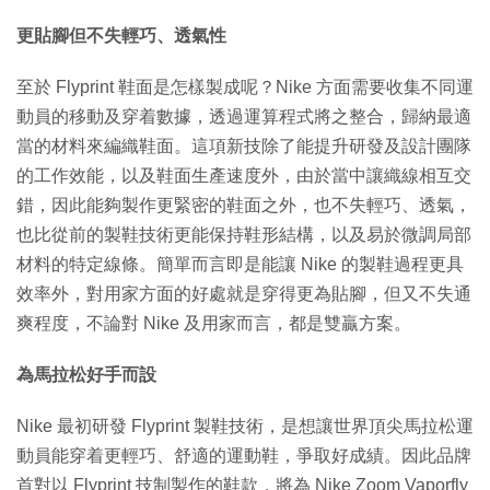
更貼腳但不失輕巧、透氣性
至於 Flyprint 鞋面是怎樣製成呢？Nike 方面需要收集不同運
動員的移動及穿着數據，透過運算程式將之整合，歸納最適
當的材料來編織鞋面。這項新技除了能提升研發及設計團隊
的工作效能，以及鞋面生產速度外，由於當中讓織線相互交
錯，因此能夠製作更緊密的鞋面之外，也不失輕巧、透氣，
也比從前的製鞋技術更能保持鞋形結構，以及易於微調局部
材料的特定線條。簡單而言即是能讓 Nike 的製鞋過程更具
效率外，對用家方面的好處就是穿得更為貼腳，但又不失通
爽程度，不論對 Nike 及用家而言，都是雙贏方案。
為馬拉松好手而設
Nike 最初研發 Flyprint 製鞋技術，是想讓世界頂尖馬拉松運
動員能穿着更輕巧、舒適的運動鞋，爭取好成績。因此品牌
首對以 Flyprint 技制製作的鞋款，將為 Nike Zoom Vaporfly