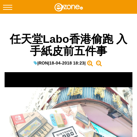
搜尋
任天堂Labo香港偷跑 入
Facebook
Instagram
手紙皮前五件事
科技焦點
網絡生活
|
RON
|
18-04-2018 18:23
|
遊戲動漫
教學評測
EduTech
IT Times
生成式AI與雲端應用
Enterprise Digital Transformation