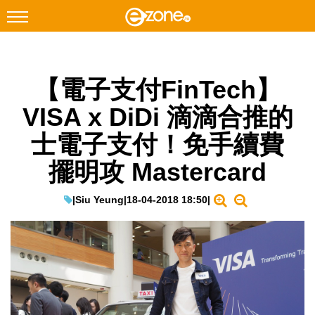
搜尋
【電子支付FinTech】
Facebook
Instagram
VISA x DiDi 滴滴合推的
科技焦點
士電子支付！免手續費
網絡生活
擺明攻 Mastercard
遊戲動漫
教學評測
|
Siu Yeung
|
18-04-2018 18:50
|
EduTech
IT Times
生成式AI與雲端應用
Enterprise Digital Transformation