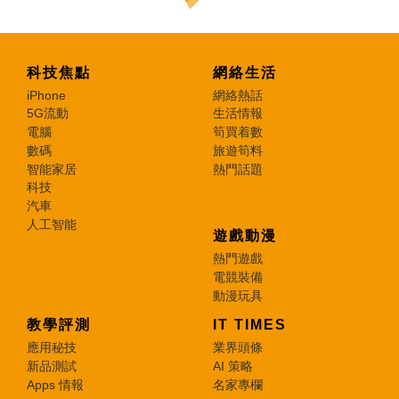
科技焦點
網絡生活
iPhone
網絡熱話
5G流動
生活情報
電腦
筍買着數
數碼
旅遊筍料
智能家居
熱門話題
科技
汽車
人工智能
遊戲動漫
熱門遊戲
電競裝備
動漫玩具
教學評測
IT TIMES
應用秘技
業界頭條
新品測試
AI 策略
Apps 情報
名家專欄