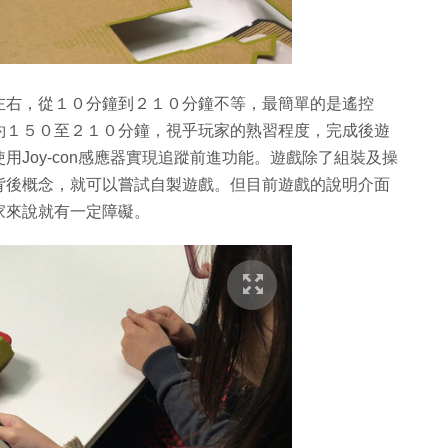
左右，從１０分鐘到２１０分鐘不等，最簡單的是遙控
約１５０至２１０分鐘，視乎玩家的熟習程度，完成後遊
Joy-con感應器實現追蹤前進功能。遊戲除了組裝及操
背後概念，就可以嘗試自製遊戲。但目前遊戲的說明介面
家來說就有一定障礙。