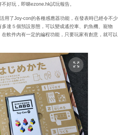
好玩，即睇ezone.hk試玩報告。
能，活用了Joy-con的各種感應器功能，在發表時已經令不少
riety Kit有多達５個預設形態，可以變成遙控車、釣魚機、寵物
，在軟件內有一定的編程功能，只要玩家有創意，就可以