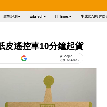
教學評測
EduTech
IT Times
生成式AI與雲端
 紙皮遙控車10分鐘起貨
在Google
追蹤《e-zone》