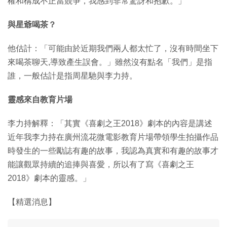
權和構成不正當競爭，我感到非常驚訝和抱歉。」
與星爺喝茶？
他估計：「可能由於近期我們兩人都太忙了，沒有時間坐下
來喝茶聊天,導致產生誤會。」雖然沒有點名「我們」是指
誰，一般估計是指周星馳與李力持。
靈感來自教育片場
李力持解釋：「其實《喜劇之王2018》劇本的內容是講述
近年我李力持在廣州流花微電影教育片場帶領學生拍攝作品
時發生的一些勵誌有趣的故事，我認為真實和有趣的故事才
能讓觀眾持續的追捧與喜愛，所以有了寫《喜劇之王
2018》劇本的靈感。」
【精選消息】