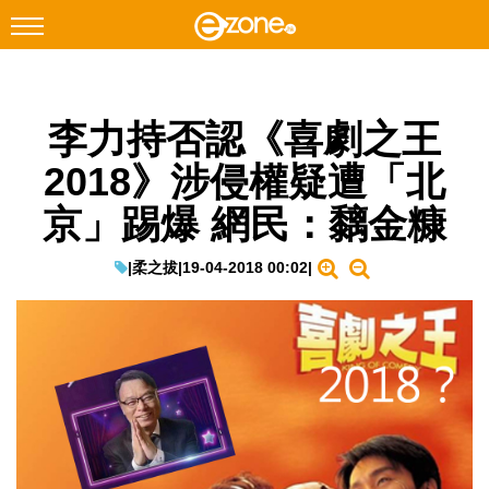
搜尋
李力持否認《喜劇之王
Facebook
Instagram
2018》涉侵權疑遭「北
科技焦點
京」踢爆 網民：黐金糠
網絡生活
遊戲動漫
|
柔之拔
|
19-04-2018 00:02
|
教學評測
EduTech
IT Times
生成式AI與雲端應用
Enterprise Digital Transformation