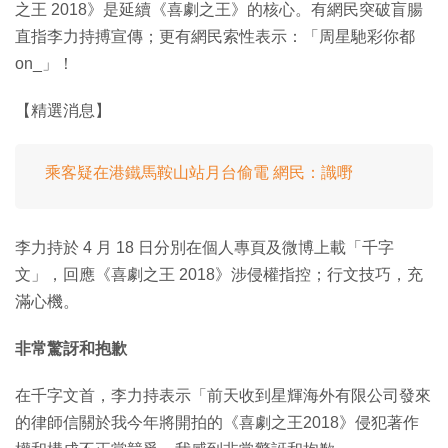
之王 2018》是延續《喜劇之王》的核心。有網民突破盲腸
直指李力持搏宣傳；更有網民索性表示：「周星馳彩你都
on_」！
【精選消息】
乘客疑在港鐵馬鞍山站月台偷電 網民：識嘢
李力持於 4 月 18 日分別在個人專頁及微博上載「千字
文」，回應《喜劇之王 2018》涉侵權指控；行文技巧，充
滿心機。
非常驚訝和抱歉
在千字文首，李力持表示「前天收到星輝海外有限公司發來
的律師信關於我今年將開拍的《喜劇之王2018》侵犯著作