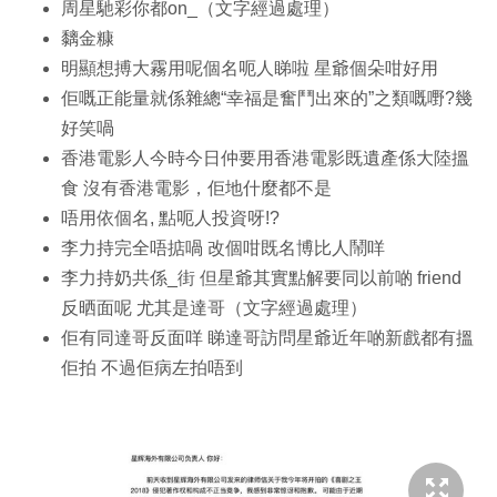
周星馳彩你都on_（文字經過處理）
黐金糠
明顯想搏大霧用呢個名呃人睇啦 星爺個朵咁好用
佢嘅正能量就係雜總“幸福是奮鬥出來的”之類嘅嘢?幾
好笑喎
香港電影人今時今日仲要用香港電影既遺產係大陸搵
食 沒有香港電影，佢地什麼都不是
唔用依個名, 點呃人投資呀!?
李力持完全唔掂喎 改個咁既名博比人鬧咩
李力持奶共係_街 但星爺其實點解要同以前啲 friend
反晒面呢 尤其是達哥（文字經過處理）
佢有同達哥反面咩 睇達哥訪問星爺近年啲新戲都有搵
佢拍 不過佢病左拍唔到