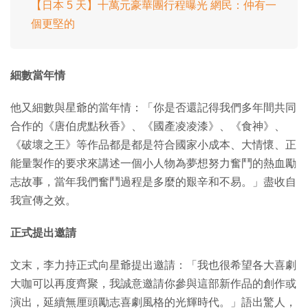
【日本 5 天】十萬元豪華團行程曝光 網民：仲有一
個更堅的
細數當年情
他又細數與星爺的當年情：「你是否還記得我們多年間共同
合作的《唐伯虎點秋香》、《國產凌凌漆》、《食神》、
《破壞之王》等作品都是都是符合國家小成本、大情懷、正
能量製作的要求來講述一個小人物為夢想努力奮鬥的熱血勵
志故事，當年我們奮鬥過程是多麼的艱辛和不易。」盡收自
我宣傳之效。
正式提出邀請
文末，李力持正式向星爺提出邀請：「我也很希望各大喜劇
大咖可以再度齊聚，我誠意邀請你參與這部新作品的創作或
演出，延續無厘頭勵志喜劇風格的光輝時代。」語出驚人，