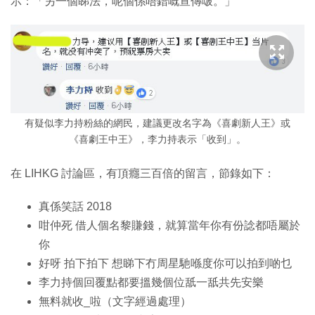
示：「另一個睇法，呢個係唔錯嘅宣傳啵。」
有疑似李力持粉絲的網民，建議更改名字為《喜劇新人王》或
《喜劇王中王》，李力持表示「收到」。
在 LIHKG 討論區，有頂癮三百倍的留言，節錄如下：
真係笑話 2018
咁仲死 借人個名黎賺錢，就算當年你有份諗都唔屬於
你
好呀 拍下拍下 想睇下冇周星馳喺度你可以拍到啲乜
李力持個回覆點都要搵幾個位舐一舐共先安樂
無料就收_啦（文字經過處理）