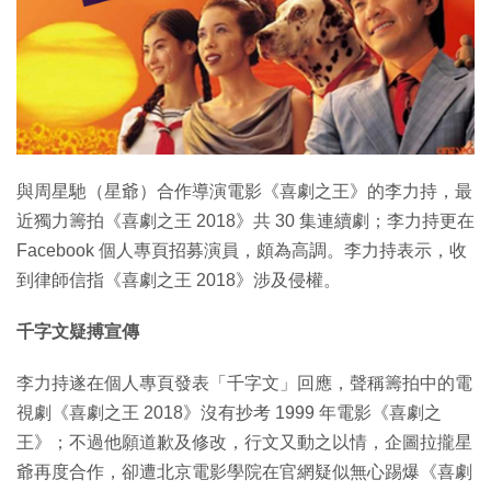
特集
與周星馳（星爺）合作導演電影《喜劇之王》的李力持，最
近獨力籌拍《喜劇之王 2018》共 30 集連續劇；李力持更在
Facebook 個人專頁招募演員，頗為高調。李力持表示，收
到律師信指《喜劇之王 2018》涉及侵權。
千字文疑搏宣傳
李力持遂在個人專頁發表「千字文」回應，聲稱籌拍中的電
視劇《喜劇之王 2018》沒有抄考 1999 年電影《喜劇之
王》；不過他願道歉及修改，行文又動之以情，企圖拉攏星
爺再度合作，卻遭北京電影學院在官網疑似無心踢爆《喜劇