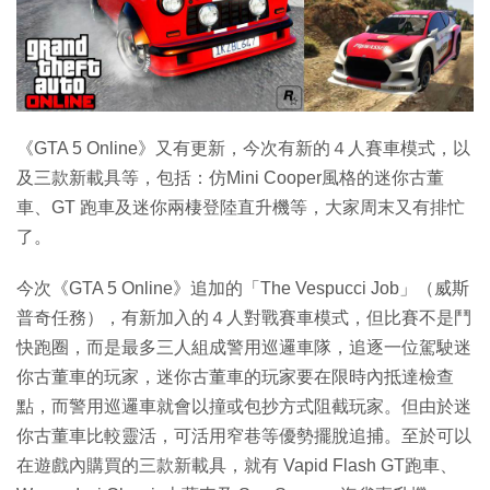
特集
《GTA 5 Online》又有更新，今次有新的４人賽車模式，以
及三款新載具等，包括：仿Mini Cooper風格的迷你古董
車、GT 跑車及迷你兩棲登陸直升機等，大家周末又有排忙
了。
今次《GTA 5 Online》追加的「The Vespucci Job」（威斯
普奇任務），有新加入的４人對戰賽車模式，但比賽不是鬥
快跑圈，而是最多三人組成警用巡邏車隊，追逐一位駕駛迷
你古董車的玩家，迷你古董車的玩家要在限時內抵達檢查
點，而警用巡邏車就會以撞或包抄方式阻截玩家。但由於迷
你古董車比較靈活，可活用窄巷等優勢擺脫追捕。至於可以
在遊戲內購買的三款新載具，就有 Vapid Flash GT跑車、