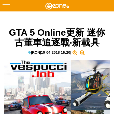
搜尋
GTA 5 Online更新 迷你
Facebook
Instagram
古董車追逐戰‧新載具
科技焦點
網絡生活
|
RON
|
19-04-2018 16:20
|
遊戲動漫
教學評測
EduTech
IT Times
生成式AI與雲端應用
Enterprise Digital Transformation