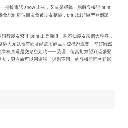
機證一是拎電話 show 出來，又或是穩陣一點將登機證 print
 吧，誰會想到這位朋友會被朋友整蠱，print 出超巨型登機證
行朋友幫其 print 出登機證，殊不知朋友來個大整蠱，
位被整蠱人兄就唯有硬著頭皮用超巨型登機證過關，幸好雖然
航警檢查還是交給空姐均一一受理，但當對方望到這張登
朋友，更有幸可以因這張「與別不同」的登機證同空姐影