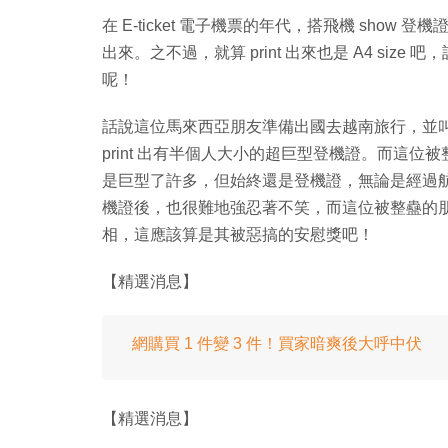
在 E-ticket 電子機票的年代，搭飛機 show 登
出來。之不過，就算 print 出來也是 A4 size
呢！
話說這位馬來西亞朋友準備出國去越南旅行，並叫同
print 出有半個人大小的超巨型登機證。而這
是巨型了許多，但始終還是登機證，無論是經過
機證後，也很難地強忍著不笑，而這位被整蠱的
相，這應該算是其被惡搞的安慰獎吧！
【精選消息】
網購買 1 件變 3 件！買家暗爽後大呼中伏
【精選消息】