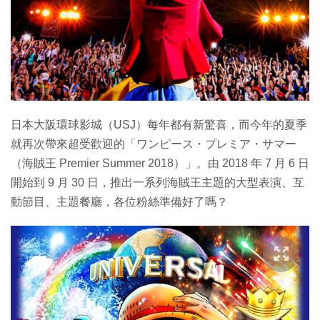
日本大阪環球影城（USJ）每年都有新驚喜，而今年的夏季
就再次帶來超受歡迎的「ワンピース・プレミア・サマー
（海賊王 Premier Summer 2018）」。由 2018 年 7 月 6 日
開始到 9 月 30 日，推出一系列海賊王主題的大型表演、互
動節目、主題餐廳，各位粉絲準備好了嗎？