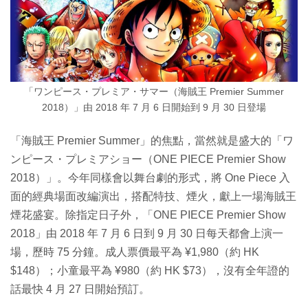
「ワンピース・プレミア・サマー（海賊王 Premier Summer
2018）」由 2018 年 7 月 6 日開始到 9 月 30 日登場
「海賊王 Premier Summer」的焦點，當然就是盛大的「ワ
ンピース・プレミアショー（ONE PIECE Premier Show
2018）」。今年同樣會以舞台劇的形式，將 One Piece 入
面的經典場面改編演出，搭配特技、煙火，獻上一場海賊王
煙花盛宴。除指定日子外，「ONE PIECE Premier Show
2018」由 2018 年 7 月 6 日到 9 月 30 日每天都會上演一
場，歷時 75 分鐘。成人票價最平為 ¥1,980（約 HK
$148）；小童最平為 ¥980（約 HK $73），沒有全年證的
話最快 4 月 27 日開始預訂。