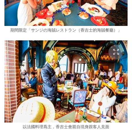
期間限定「サンジの海賊レストラン（香吉士的海賊餐廳）」
以法國料理爲主，香吉士會親自現身跟客人見面