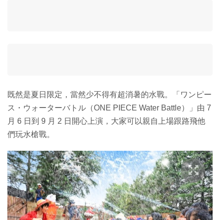
既然是夏日限定，當然少不得有超消暑的水戰。「ワンピー
ス・ウォーターバトル（ONE PIECE Water Battle）」由 7
月 6 日到 9 月 2 日開心上演，大家可以親自上場跟路飛他
們玩水槍戰。