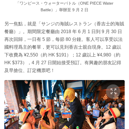
「ワンピース・ウォーターバトル（ONE PIECE Water
Battle）」舉辦至 9 月 2 日
另一焦點，就是「サンジの海賊レストラン（香吉士的海賊
餐廳）」。期間限定餐廳由 2018 年 6 月 1 日到 9 月 30 日
再次回歸，一日有 5 節，每節 80 分鐘。客人可以享受以法
國料理爲主的餐單，更可以見到香吉士親自現身。12 歲以
下收費為 ¥2,550（約 HK $191）；12 歲以上 ¥4,980（約
HK $373），4 月 27 日開始接受預訂。有興趣的朋友記得
及早搶位、訂定機票吧！