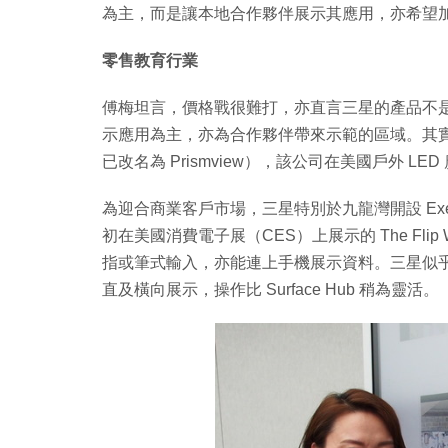
為主，而是讓本地合作夥伴展示其應用，亦希望
零售教育行業
傅梅坦言，價格戰很難打，亦直言三星的產品不是以平取勝。因
示應用為主，亦為合作夥伴帶來示範的區域。其實三星年
已改名為 Prismview），該公司在美國戶外 L
為迎合商業客戶市場，三星特別於九龍灣開設 Executi
初在美國消費電子展（CES）上展示的 The Fl
指或筆式輸入，亦能連上手機展示資料。三星似乎打算以 Fli
直及橫向展示，操作比 Surface Hub 稍為靈活。