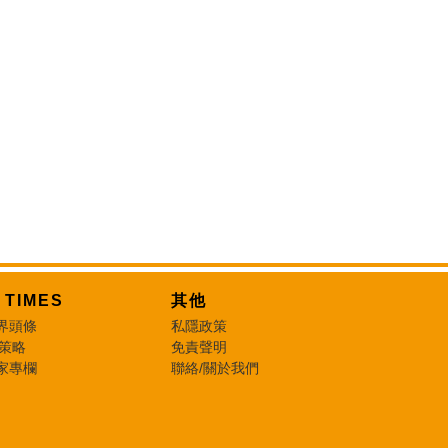
T TIMES
其他
界頭條
私隱政策
 策略
免責聲明
家專欄
聯絡/關於我們