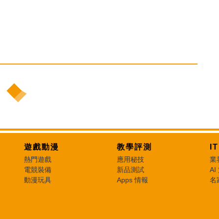
遊戲動漫
教學評測
I
熱門遊戲
應用秘技
業
電競裝備
新品測試
AI
動漫玩具
Apps 情報
名