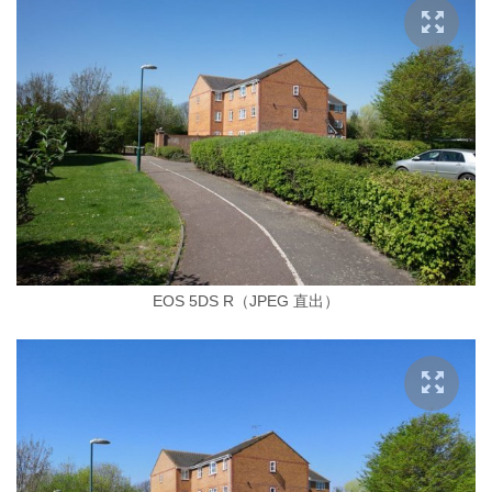
EOS 5DS R（JPEG 直出）