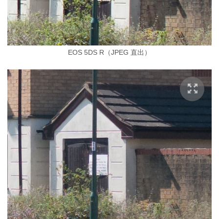
EOS 5DS R（JPEG 直出）