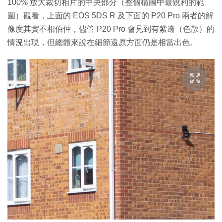
100% 放大裁切相片的中央部分（整個構圖中最銳利的範
圍）觀看，上面的 EOS 5DS R 及下面的 P20 Pro 兩者的解
像度其實不相伯仲，儘管 P20 Pro 會見到有紫邊（色散）的
情況出現，但總體來說在細節還原方面仍是相當出色。