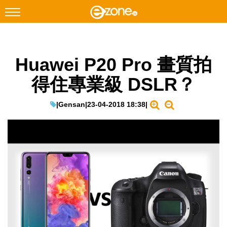
搜尋
Huawei P20 Pro 畫質拍
Facebook
Instagram
得住專業級 DSLR？
科技焦點
網絡生活
|
Gensan
|
23-04-2018 18:38
|
遊戲動漫
教學評測
EduTech
IT Times
生成式AI與雲端應用
Enterprise Digital Transformation