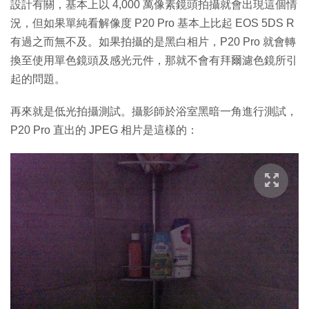
設計有關，基本上以 4,000 萬像素鏡頭拍攝就會出現這個情
況，但如果單純看解像度 P20 Pro 基本上比起 EOS 5DS R
有過之而無不及。如果拍攝的是黑白相片，P20 Pro 就會轉
換至使用單色鏡頭及感光元件，那就不會有拜爾濾色鏡所引
起的問題。
再來就是低光拍攝測試。攝影師於浴室黑暗一角進行測試，
P20 Pro 直出的 JPEG 相片是這樣的：