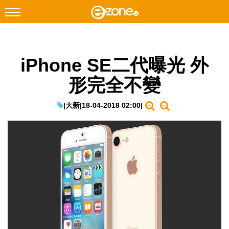
搜尋
iPhone SE二代曝光 外
Facebook
Instagram
形完全不變
科技焦點
網絡生活
|
大新
|
18-04-2018 02:00
|
遊戲動漫
教學評測
EduTech
IT Times
生成式AI與雲端應用
Enterprise Digital Transformation