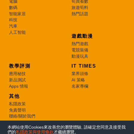
電腦
筍買着數
數碼
旅遊筍料
智能家居
熱門話題
科技
汽車
人工智能
遊戲動漫
熱門遊戲
電競裝備
動漫玩具
教學評測
IT TIMES
應用秘技
業界頭條
新品測試
AI 策略
Apps 情報
名家專欄
其他
私隱政策
免責聲明
聯絡/關於我們
本網站使用Cookies來改善您的瀏覽體驗, 請確定您同意及接受我
© 2026 e-zone. All Rights Reserved.
們的
私隱政策與使用條款
才繼續瀏覽。