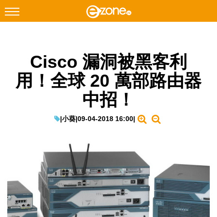
搜尋
Cisco 漏洞被黑客利
Facebook
Instagram
用！全球 20 萬部路由器
科技焦點
中招！
網絡生活
遊戲動漫
|
小葵
|
09-04-2018 16:00
|
教學評測
EduTech
IT Times
生成式AI與雲端應用
Enterprise Digital Transformation