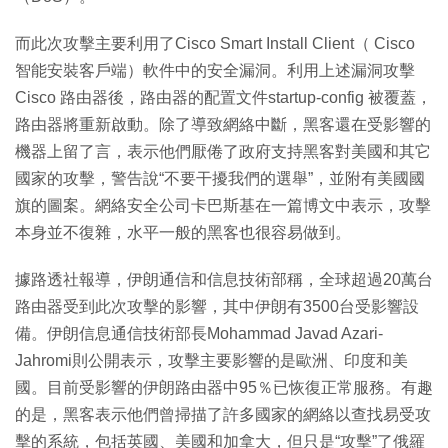
而此次攻擊主要利用了Cisco Smart Install Client（ Cisco
智能安裝客戶端）軟件中的安全漏洞。利用上述漏洞攻擊
Cisco 路由器後，路由器的配置文件startup-config 被覆蓋，
路由器將重新啟動。除了導致網絡中斷，黑客還在受影響的
機器上留了言，表示他們厭倦了政府支持黑客對美國和其它
國家的攻擊，警告說“不要干擾我們的選舉”，並附有美國國
旗的圖案。網絡安全公司卡巴斯基在一篇博文中表示，攻擊
本身並不復雜，水平一般的黑客也很容易做到。
據路透社報導，伊朗通信和信息技術部稱，全球超過20萬台
路由器受到此次攻擊的影響，其中伊朗有3500台受影響設
備。伊朗信息通信技術部長Mohammad Javad Azari-
Jahromi則公開表示，攻擊主要影響的是歐洲、印度和美
國。目前受影響的伊朗路由器中95％已恢復正常服務。有趣
的是，黑客表示他們曾掃描了許多國家的網絡以查找易受攻
擊的系統，包括英國、美國和加拿大，但只是“攻擊”了俄羅