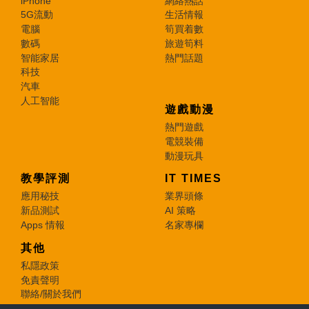
iPhone
網絡熱話
5G流動
生活情報
電腦
筍買着數
數碼
旅遊筍料
智能家居
熱門話題
科技
汽車
人工智能
遊戲動漫
熱門遊戲
電競裝備
動漫玩具
教學評測
IT TIMES
應用秘技
業界頭條
新品測試
AI 策略
Apps 情報
名家專欄
其他
私隱政策
免責聲明
聯絡/關於我們