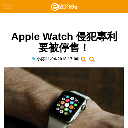
搜尋
Apple Watch 侵犯專利
Facebook
Instagram
要被停售！
科技焦點
網絡生活
|
小葵
|
11-04-2018 17:00
|
遊戲動漫
教學評測
EduTech
IT Times
生成式AI與雲端應用
Enterprise Digital Transformation