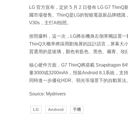
LG 官方宣布，定於 5 月 2 日發布 LG G7 Thi
國市場發售。ThinQ是LG的智能電器新品牌標識
V30s，主打AI拍照。
按照爆料，這一次，LG將在機身左側單獨設置一顆
ThinQ大概率將採用劉海屏的設計語言，屏幕大小
質選用的是玻璃，顏色有藍色、黑色、藏青、玫
核心硬件方面，G7 ThinQ將搭載 Snapdragon 
量3000或3200mAh，預裝Android 8.1系統
同時進一步優化HDR、弱光等場景下的自動算法
Source: Mydrivers
LG
Android
手機