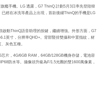
nQ新旗艦手機。LG 透露，G7 ThinQ 計劃5月3日率先登陸韓
，已經在冰洗等產品上出現，首款後綴ThinQ的手機是LG
啟動ThinQ語音助理的按鍵，繼續增強。外形方面，G7
6.1英寸，分辨率QHD+。背部豎排雙攝和中置指紋，材
紅、灰色五種。
845芯片，4G/6GB RAM，64GB/128GB機身存儲，電池容
，支持IP68防水等。攝像頭升級為F/1.5光圈的雙1600萬像素，
。