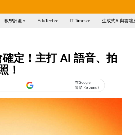
教學評測
EduTech
IT Times
生成式AI與雲端
發布會確定！主打 AI 語音、拍
照！
在Google
追蹤《e-zone》