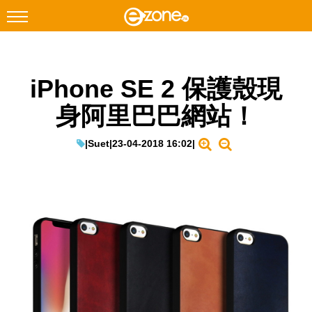
搜尋
iPhone SE 2 保護殼現
Facebook
Instagram
身阿里巴巴網站！
科技焦點
網絡生活
|
Suet
|
23-04-2018 16:02
|
遊戲動漫
教學評測
EduTech
IT Times
生成式AI與雲端應用
Enterprise Digital Transformation