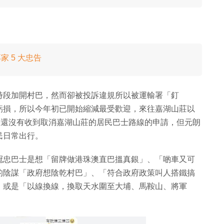
家 5 大忠告
時段加開村巴，然而卻被投訴違規所以被運輸署「釘
虧損，所以今年初已開始縮減最受歡迎，來往嘉湖山莊以
輸署還沒有收到取消嘉湖山莊的居民巴士路線的申請，但元朗
民日常出行。
冠忠巴士是想「留牌做港珠澳直巴搵真銀」、「啲車又可
的陰謀「政府想陰乾村巴」、「符合政府政策叫人搭鐵搞
，或是「以線換線，換取天水圍至大埔、馬鞍山、將軍