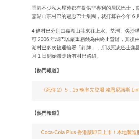
香港不少私人屋苑都有提供非專利的居民巴士，簡
嘉湖山莊村巴的冠忠巴士集團，就打算在今年 6
4 條村巴分別由嘉湖山莊來往上水、荃灣、尖沙嘴以
可 2006 年城巴以嚴重虧蝕為由終止營辦，其
湖村巴多次被運輸署「釘牌」，所以冠忠巴士集團
月 1 日開始撤走所有村巴路線。
【熱門報道】
《死侍 2》5．15 晚率先登場 賴恩尼諾斯 Link
【熱門報道】
Coca-Cola Plus 香港版即日上市！本地