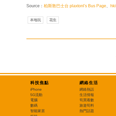
Source：
柏斯敦巴士台 plaxtonl's Bus Page
、
hk
本地玩
花生
科技焦點
網絡生活
iPhone
網絡熱話
5G流動
生活情報
電腦
筍買着數
數碼
旅遊筍料
智能家居
熱門話題