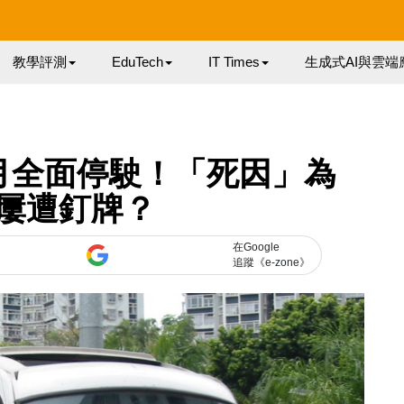
教學評測
EduTech
IT Times
生成式AI與雲端
 月全面停駛！「死因」為
屢遭釘牌？
在Google
追蹤《e-zone》