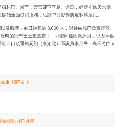
稱村巴。然而，經營卻不容易。近日，經營 4 條天水圍
 月開始全面取消服務，估計每月影響將近數萬居民。
及觀塘，每日乘客約 3,000 人，過往由城巴負責經營。
後由現時的冠忠巴士集團接手。可惜同樣因爲虧損，也因爲嘉
近日口頭通知元朗（嘉湖北）區議員李月民，表示將由 6
edIn 招隊友？
製造膳食纖維可口可樂