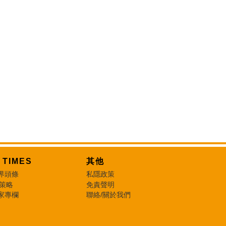
T TIMES
其他
界頭條
私隱政策
 策略
免責聲明
家專欄
聯絡/關於我們