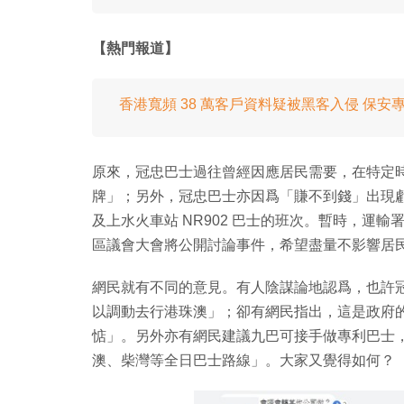
【熱門報道】
香港寬頻 38 萬客戶資料疑被黑客入侵 保安專
原來，冠忠巴士過往曾經因應居民需要，在特定
牌」；另外，冠忠巴士亦因爲「賺不到錢」出現
及上水火車站 NR902 巴士的班次。暫時，運
區議會大會將公開討論事件，希望盡量不影響居
網民就有不同的意見。有人陰謀論地認爲，也許
以調動去行港珠澳」；卻有網民指出，這是政府
惦」。另外亦有網民建議九巴可接手做專利巴士
澳、柴灣等全日巴士路線」。大家又覺得如何？