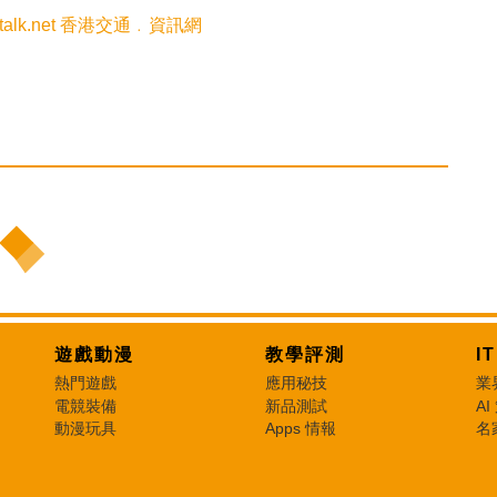
italk.net 香港交通﹒資訊網
遊戲動漫
教學評測
I
熱門遊戲
應用秘技
業
電競裝備
新品測試
AI
動漫玩具
Apps 情報
名