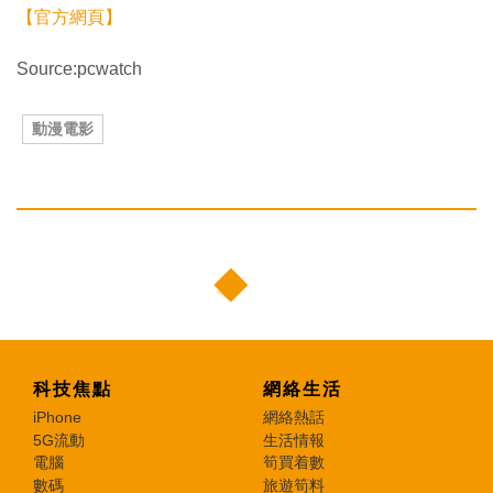
【官方網頁】
Source:pcwatch
動漫電影
科技焦點
網絡生活
iPhone
網絡熱話
5G流動
生活情報
電腦
筍買着數
數碼
旅遊筍料