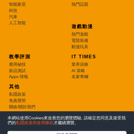
智能家居
熱門話題
科技
汽車
人工智能
遊戲動漫
熱門遊戲
電競裝備
動漫玩具
教學評測
IT TIMES
應用秘技
業界頭條
新品測試
AI 策略
Apps 情報
名家專欄
其他
私隱政策
免責聲明
聯絡/關於我們
本網站使用Cookies來改善您的瀏覽體驗, 請確定您同意及接受我
© 2026 e-zone. All Rights Reserved.
們的
私隱政策與使用條款
才繼續瀏覽。
在Google