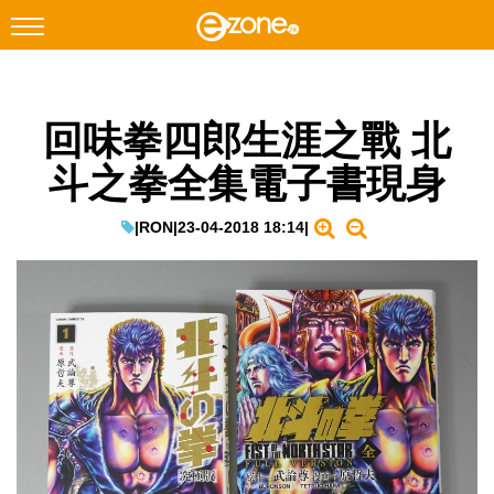
搜尋
回味拳四郎生涯之戰 北
Facebook
Instagram
斗之拳全集電子書現身
科技焦點
網絡生活
|
RON
|
23-04-2018 18:14
|
遊戲動漫
教學評測
EduTech
IT Times
生成式AI與雲端應用
Enterprise Digital Transformation