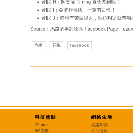
網民 H：阿婆啲 Timing 真係差到呢！
網民 I：亞婆行得快，一定有古怪！
網民 J：籃球有帶波撞人，呢位啊婆就帶
Source：馬路的事討論區 Facebook Page、ezon
汽車
花生
facebook
科技焦點
網絡生活
iPhone
網絡熱話
5G流動
生活情報