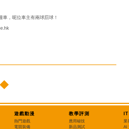
喼撞車，呢位車主有兩球罰球！
e.hk
遊戲動漫
教學評測
I
熱門遊戲
應用秘技
業
電競裝備
新品測試
AI