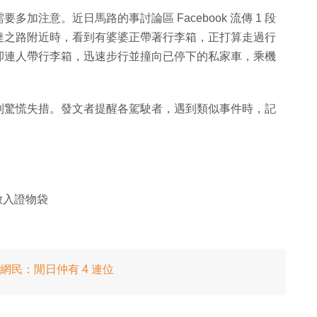
加注意。近日馬路的事討論區 Facebook 流傳 1 段
達之路附近時，看到有婆婆正帶著行李箱，正打算走過行
卻連人帶行李箱，迅速步行並撞向已停下的私家車，乘機
到驚慌失措。發文者提醒各駕駛者，遇到類似事件時，記
放入證物袋
網民：閒日仲有 4 連位