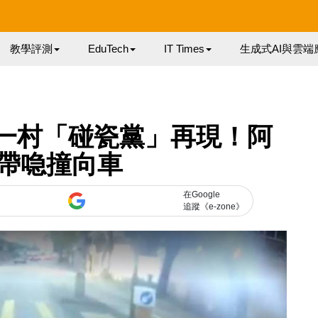
教學評測
EduTech
IT Times
生成式AI與雲端
又一村「碰瓷黨」再現！阿
帶喼撞向車
在Google
追蹤《e-zone》