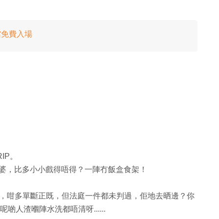
館免費入場
IP。
亞婆，比多小小戲得唔得？一陣冇飯盒食架！
地，咁多單斷正既，但法庭一件都未判過，佢地去晒邊？你
到呢啲人渣嗰陣水洗都唔清呀......