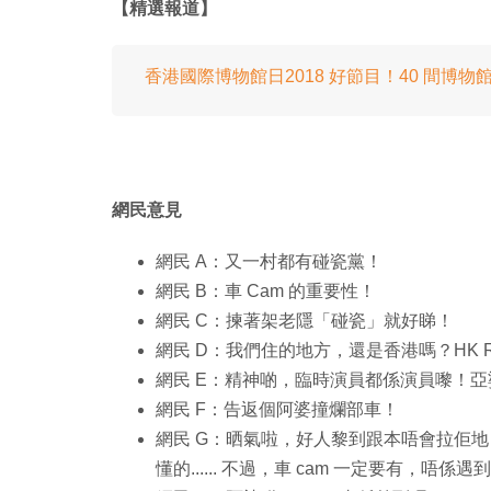
【精選報道】
香港國際博物館日2018 好節目！40 間博物
網民意見
網民 A：又一村都有碰瓷黨！
網民 B：車 Cam 的重要性！
網民 C：揀著架老隱「碰瓷」就好睇！
網民 D：我們住的地方，還是香港嗎？HK R
網民 E：精神啲，臨時演員都係演員嚟！
網民 F：告返個阿婆撞爛部車！
網民 G：晒氣啦，好人黎到跟本唔會拉佢
懂的...... 不過，車 cam 一定要有，唔係遇