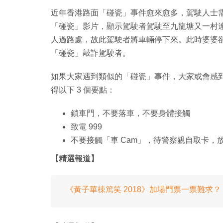
近年香港路面「碰瓷」事件愈來愈多，駕駛人士需要多
「碰瓷」影片，顯示駕駛者駕駛至九龍塘又一村
人過路處，故此駕駛者將車輛停下來。此時婆婆
「碰瓷」敲詐駕駛者。
如果大家遇到類似的「碰瓷」事件，大家或會感
得以下 3 個要點：
鎖車門，不要落車，不要身體接觸
致電 999
不要接觸「車 Cam」，待警察親自取卡，
【精選報道】
《黃子華棟篤笑 2018》加場門票一票難求？ 