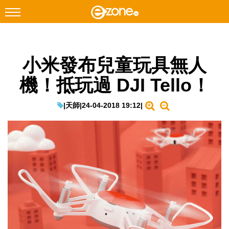
搜尋
小米發布兒童玩具無人
Facebook
Instagram
機！抵玩過 DJI Tello！
科技焦點
網絡生活
|
天師
|
24-04-2018 19:12
|
遊戲動漫
教學評測
EduTech
IT Times
生成式AI與雲端應用
Enterprise Digital Transformation