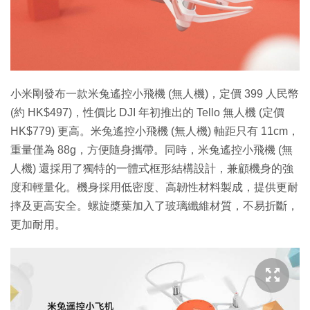
特集
小米剛發布一款米兔遙控小飛機 (無人機)，定價 399 人民幣
(約 HK$497)，性價比 DJI 年初推出的 Tello 無人機 (定價
HK$779) 更高。米兔遙控小飛機 (無人機) 軸距只有 11cm，
重量僅為 88g，方便隨身攜帶。同時，米兔遙控小飛機 (無
人機) 還採用了獨特的一體式框形結構設計，兼顧機身的強
度和輕量化。機身採用低密度、高韌性材料製成，提供更耐
摔及更高安全。螺旋槳葉加入了玻璃纖維材質，不易折斷，
更加耐用。