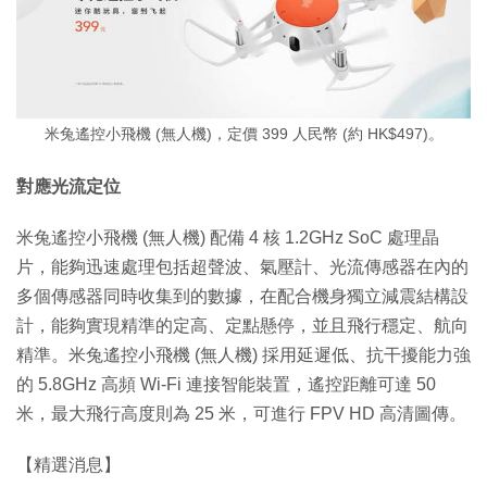
米兔遙控小飛機 (無人機)，定價 399 人民幣 (約 HK$497)。
對應光流定位
米兔遙控小飛機 (無人機) 配備 4 核 1.2GHz SoC 處理晶
片，能夠迅速處理包括超聲波、氣壓計、光流傳感器在內的
多個傳感器同時收集到的數據，在配合機身獨立減震結構設
計，能夠實現精準的定高、定點懸停，並且飛行穩定、航向
精準。米兔遙控小飛機 (無人機) 採用延遲低、抗干擾能力強
的 5.8GHz 高頻 Wi-Fi 連接智能裝置，遙控距離可達 50
米，最大飛行高度則為 25 米，可進行 FPV HD 高清圖傳。
【精選消息】