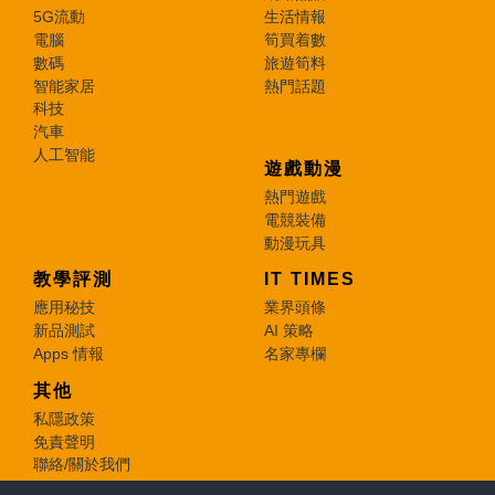
5G流動
生活情報
電腦
筍買着數
數碼
旅遊筍料
智能家居
熱門話題
科技
汽車
人工智能
遊戲動漫
熱門遊戲
電競裝備
動漫玩具
教學評測
IT TIMES
應用秘技
業界頭條
新品測試
AI 策略
Apps 情報
名家專欄
其他
私隱政策
免責聲明
聯絡/關於我們