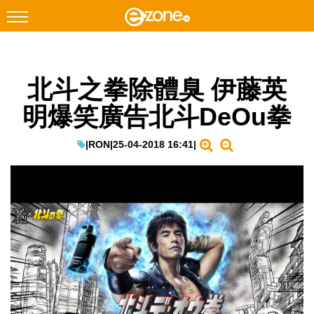
搜尋
北斗之拳除體臭 伊藤英
Facebook
Instagram
明爆笑廣告北斗DeOu拳
科技焦點
網絡生活
|
RON
|
25-04-2018 16:41
|
遊戲動漫
教學評測
EduTech
IT Times
生成式AI與雲端應用
Enterprise Digital Transformation