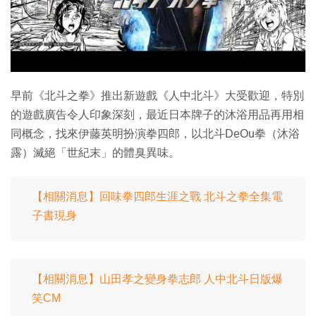
特集
早前《北斗之拳》推出新遊戲《人中北斗》大受歡迎，特別
的遊戲廣告令人印象深刻，最近日本牌子的沐浴用品再用相
同概念，找來伊藤英明扮演拳四郎，以北斗DeOu拳（沐浴
露）滅絕「世紀末」的體臭異味。
【相關消息】回味拳四郎生涯之戰 北斗之拳全集電
子書現身
【相關消息】山田孝之變身拳志郎 人中北斗日版爆
笑CM