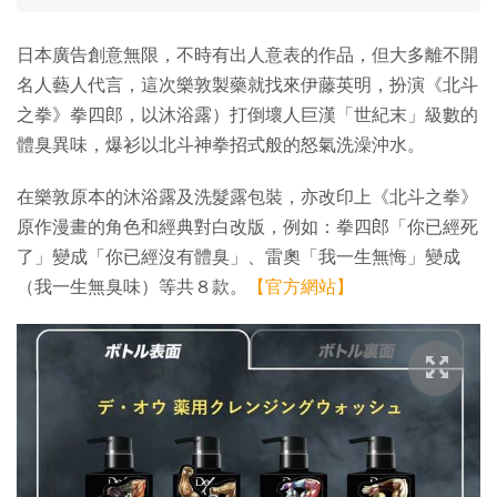
日本廣告創意無限，不時有出人意表的作品，但大多離不開
名人藝人代言，這次樂敦製藥就找來伊藤英明，扮演《北斗
之拳》拳四郎，以沐浴露）打倒壞人巨漢「世紀末」級數的
體臭異味，爆衫以北斗神拳招式般的怒氣洗澡沖水。
在樂敦原本的沐浴露及洗髮露包裝，亦改印上《北斗之拳》
原作漫畫的角色和經典對白改版，例如：拳四郎「你已經死
了」變成「你已經沒有體臭」、雷奧「我一生無悔」變成
（我一生無臭味）等共８款。
【官方網站】