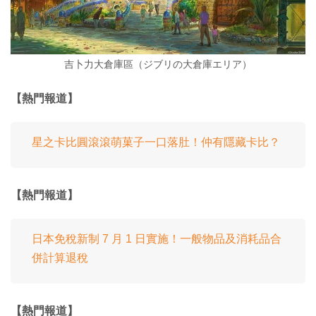
吉卜力大倉庫區（ジブリの大倉庫エリア）
【熱門報道】
星之卡比圓滾滾萌菓子一口落肚！仲有隱藏卡比？
【熱門報道】
日本免稅新制 7 月 1 日實施！一般物品及消耗品合
併計算退稅
【熱門報道】