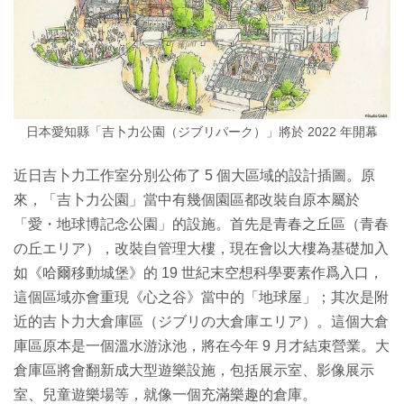
日本愛知縣「吉卜力公園（ジブリパーク）」將於 2022 年開幕
近日吉卜力工作室分別公佈了 5 個大區域的設計插圖。原
來，「吉卜力公園」當中有幾個園區都改裝自原本屬於
「愛・地球博記念公園」的設施。首先是青春之丘區（青春
の丘エリア），改裝自管理大樓，現在會以大樓為基礎加入
如《哈爾移動城堡》的 19 世紀末空想科學要素作爲入口，
這個區域亦會重現《心之谷》當中的「地球屋」；其次是附
近的吉卜力大倉庫區（ジブリの大倉庫エリア）。這個大倉
庫區原本是一個溫水游泳池，將在今年 9 月才結束營業。大
倉庫區將會翻新成大型遊樂設施，包括展示室、影像展示
室、兒童遊樂場等，就像一個充滿樂趣的倉庫。