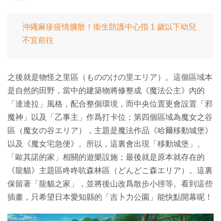
沖繩麻疹疫情擴散！衞生防護中心指 1 歲以下幼兒
不宜前往
之後就是物怪之里區（もののけの里エリア）。這個區域本
是自然的田野，當中的建築物將修整成《魔法公主》內的
「達達拉」風格，配合整個環境，而中央位置更會設置「邪
魔神」以及「乙事主」作爲打卡位；第四個區域為魔女之谷
區（魔女の谷エリア），主題是魔法作品《哈爾移動城堡》
以及《魔女宅急便》。所以，這裏會出現「移動城堡」、
「歐其諾的家」相關的遊樂設施；最後就是原本就存在的
《龍貓》主題區咚咚吭森林區（どんどこ森エリア）。這裏
保留著「龍貓之家」，並將後山改爲散步小徑等。看到這些
插畫，只希望日本愛知縣的「吉卜力公園」能快點開幕呢！