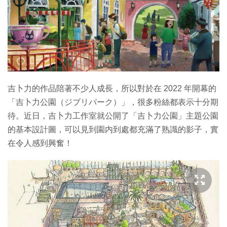
特集
吉卜力的作品陪著不少人成長，所以對於在 2022 年開幕的
「吉卜力公園（ジブリパーク）」，很多粉絲都表示十分期
待。近日，吉卜力工作室就公開了「吉卜力公園」主題公園
的基本設計圖，可以見到園内到處都充滿了熟識的影子，實
在令人感到興奮！