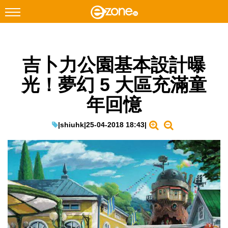
搜尋
吉卜力公園基本設計曝
Facebook
Instagram
光！夢幻 5 大區充滿童
科技焦點
年回憶
網絡生活
遊戲動漫
|
shiuhk
|
25-04-2018 18:43
|
教學評測
EduTech
IT Times
生成式AI與雲端應用
Enterprise Digital Transformation