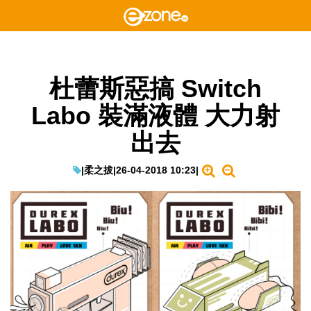
杜蕾斯惡搞 Switch
Labo 裝滿液體 大力射
出去
|
柔之拔
|
26-04-2018 10:23
|