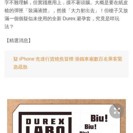
字不難理解，但實踐應用上，摸不著頭腦。大概是要在紙皮
槍的彈匣「裝滿液體」，然後「大力射出去」！但槍子又放
滿一個個疑似未使用的全新 Durex 避孕套，究竟是咩玩
法？
【精選消息】
疑 iPhone 先達行貨燒焦冒煙 港鐵車廂數百名乘客緊
急疏散