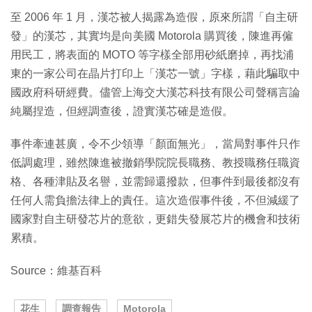
至 2006 年 1 月，漢芯被人揭露為造假，原來所謂「自主研
發」的漢芯，其實均是向美國 Motorola 購買後，陳進再僱
用民工，將表面的 MOTO 等字樣全部用砂紙磨掉，再找浦
東的一家公司在晶片打印上「漢芯一號」字樣，藉此騙取中
國政府科研經費。儘管上海交大漢芯科技有限公司聲稱言論
純屬捏造，但經調查後，證實漢芯確是造假。
事件牽連甚廣，令不少領導「顏面無光」，當局對事件只作
低調處理，雖然陳進被撤銷學院院長職務、教授職務任職資
格、各種津貼及名譽，並需歸還撥款，但事件到最後都沒有
任何人需負擔法律上的責任。這次造假事件後，不但減緩了
國家對自主研發芯片的意欲，更錯失發展芯片的機會和技術
累積。
Source：維基百科
花生
調查報告
Motorola