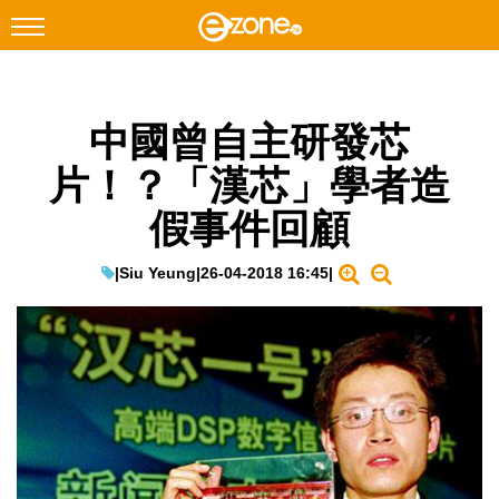
搜尋
中國曾自主研發芯
Facebook
Instagram
片！？「漢芯」學者造
科技焦點
假事件回顧
網絡生活
遊戲動漫
|
Siu Yeung
|
26-04-2018 16:45
|
教學評測
EduTech
IT Times
生成式AI與雲端應用
Enterprise Digital Transformation