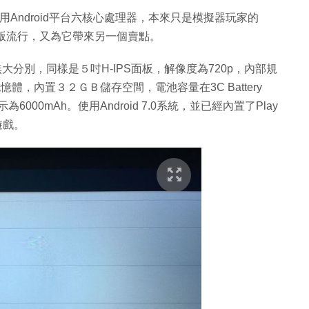
使用Android平台六核心處理器，本來只是模擬器玩家的
bile版流行，又為它帶來另一個賣點。
無大分別，同樣是５吋H-IPS面板，解像度為720p，內部規
憶體，內置３２ＧＢ儲存空間，電池容量在3C Battery
表示為6000mAh。使用Android 7.0系統，並已經內置了Play
遊戲。