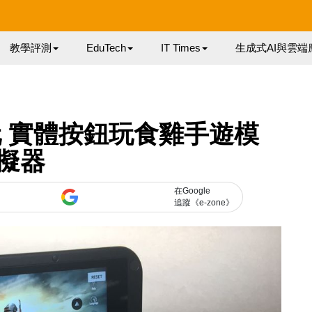
教學評測
EduTech
IT Times
生成式AI與雲端
S試玩 實體按鈕玩食雞手遊模
擬器
在Google
追蹤《e-zone》