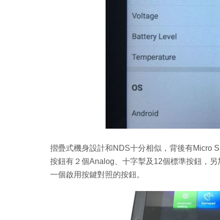
摺疊式機身設計和NDS十分相似，背後有Micro SD/
按鈕有２個Analog、十字掣及12個標準按鈕
一個啟用按鍵對照的按鈕。