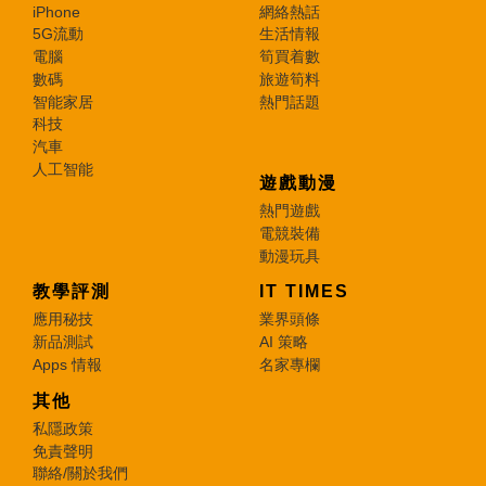
iPhone
網絡熱話
5G流動
生活情報
電腦
筍買着數
數碼
旅遊筍料
智能家居
熱門話題
科技
汽車
人工智能
遊戲動漫
熱門遊戲
電競裝備
動漫玩具
教學評測
IT TIMES
應用秘技
業界頭條
新品測試
AI 策略
Apps 情報
名家專欄
其他
私隱政策
免責聲明
聯絡/關於我們