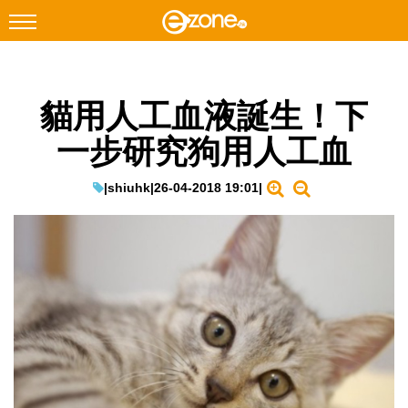
搜尋
貓用人工血液誕生！下
Facebook
Instagram
一步研究狗用人工血
科技焦點
網絡生活
|
shiuhk
|
26-04-2018 19:01
|
遊戲動漫
教學評測
EduTech
IT Times
生成式AI與雲端應用
Enterprise Digital Transformation