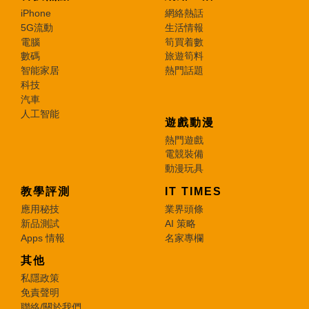
iPhone
網絡熱話
5G流動
生活情報
電腦
筍買着數
數碼
旅遊筍料
智能家居
熱門話題
科技
汽車
人工智能
遊戲動漫
熱門遊戲
電競裝備
動漫玩具
教學評測
IT TIMES
應用秘技
業界頭條
新品測試
AI 策略
Apps 情報
名家專欄
其他
私隱政策
免責聲明
聯絡/關於我們