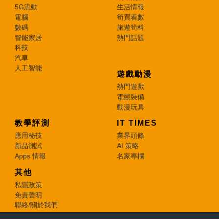
5G流動
生活情報
電腦
筍買着數
數碼
旅遊筍料
智能家居
熱門話題
科技
汽車
人工智能
遊戲動漫
熱門遊戲
電競裝備
動漫玩具
教學評測
IT TIMES
應用秘技
業界頭條
新品測試
AI 策略
Apps 情報
名家專欄
其他
私隱政策
免責聲明
聯絡/關於我們