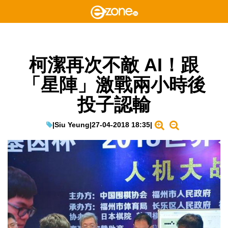
柯潔再次不敵 AI！跟
「星陣」激戰兩小時後
投子認輸
|
Siu Yeung
|
27-04-2018 18:35
|