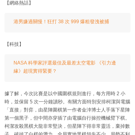
【網絡熱話】
港男嫌過關慢！狂打 38 次 999 爆粗發洩被捕
【科技】
NASA 科學家評選最佳及最差太空電影 《引力邊
緣》超現實得緊要？
據了解，今次比賽是以中國圍棋規則進行，每方用時 2 小
時，並保留 5 次一分鐘讀秒。有關方面特別安排柯潔與電腦
「直接」對弈，由星陣圍棋第一作者金涬博士人手落下星陣
第一個黑子，但中間亦穿插了由電腦自行操控機械臂下棋。
柯潔攻殺黑棋大龍非常堅決，但星陣下得非常靈活，棄掉數
子，破掉了白棋的潛力，全局實地黑棋領先不少。局勢不利