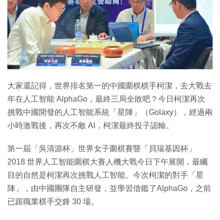
大家還記得，世界排名第一的中國圍棋棋手柯潔，去大戰去
年在人工智能 AlphaGo，最終三局全敗吧？今日柯潔再次
挑戰中國開發的人工智能系統「星陣」（Golaxy），經過兩
小時激戰後，再次不敵 AI，柯潔最終投子認輸。
第一屆「吳清源杯」世界女子圍棋賽暨「貝瑞基因杯」
2018 世界人工智能圍棋大賽人機大戰今日下午展開，最矚
目的自然是柯潔再次挑戰人工智能。今次柯潔的對手「星
陣」，由中國團隊自主研發，並學習借鑑了AlphaGo，之前
已跟職業棋手交鋒 30 場。