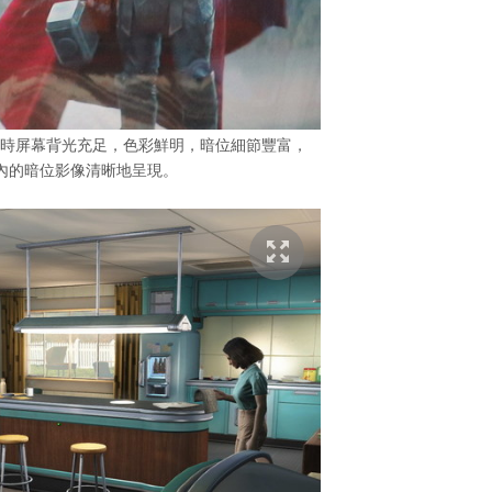
rld》影片時屏幕背光充足，色彩鮮明，暗位細節豐富，
內的暗位影像清晰地呈現。