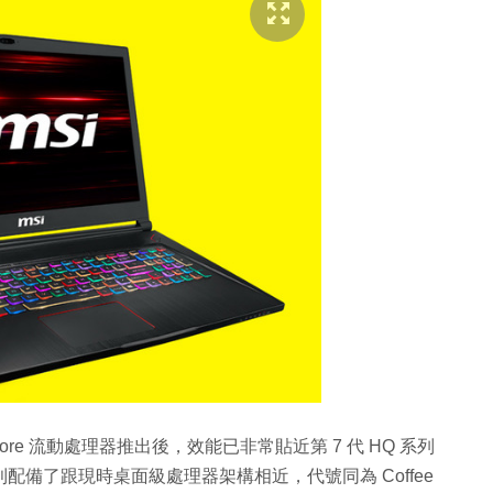
四核 Core 流動處理器推出後，效能已非常貼近第 7 代 HQ 系列
ealth 則配備了跟現時桌面級處理器架構相近，代號同為 Coffee